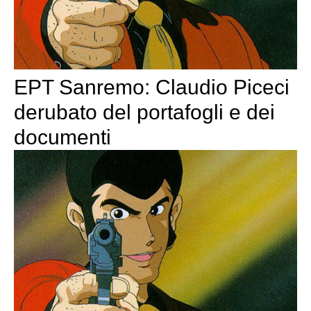
EPT Sanremo: Claudio Piceci
derubato del portafogli e dei
documenti