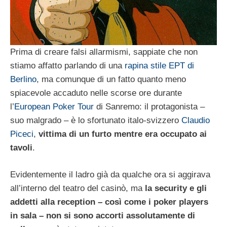
Prima di creare falsi allarmismi, sappiate che non
stiamo affatto parlando di una
rapina stile EPT di
Berlino
, ma comunque di un fatto quanto meno
spiacevole accaduto nelle scorse ore durante
l’
European Poker Tour
di Sanremo: il protagonista –
suo malgrado – è lo sfortunato italo-svizzero
Claudio
Piceci
,
vittima di un furto mentre era occupato ai
tavoli
.
Evidentemente il ladro già da qualche ora si aggirava
all’interno del teatro del casinò, ma
la security e gli
addetti alla reception – così come i poker players
in sala – non si sono accorti assolutamente di