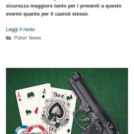
sicurezza maggiore tanto per i presenti a questo
evento quanto per il casinò stesso
.
Leggi il resto
Categorie
Poker News