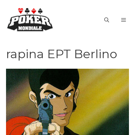
Vai
al
ME
contenuto
rapina EPT Berlino