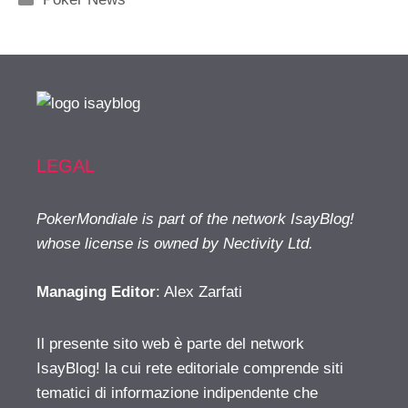
LEGAL
PokerMondiale is part of the network IsayBlog!
whose license is owned by Nectivity Ltd.
Managing Editor
: Alex Zarfati
Il presente sito web è parte del network
IsayBlog! la cui rete editoriale comprende siti
tematici di informazione indipendente che