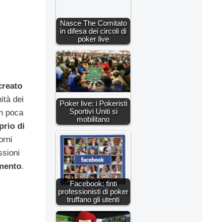
Nasce The Comitato
in difesa dei circoli di
poker live
creato
ità dei
Poker live: i Pokeristi
Sportivi Uniti si
on poca
mobilitano
prio di
orni
ssioni
amento
.
Facebook: finti
professionisti di poker
truffano gli utenti