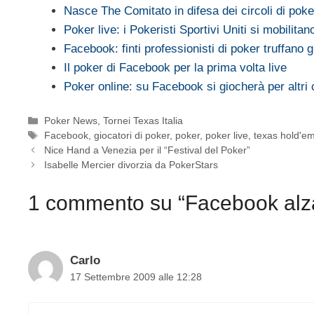
Nasce The Comitato in difesa dei circoli di poke
Poker live: i Pokeristi Sportivi Uniti si mobilitan
Facebook: finti professionisti di poker truffano gl
Il poker di Facebook per la prima volta live
Poker online: su Facebook si giocherà per altri 
Categorie
Poker News
,
Tornei Texas Italia
Tag
Facebook
,
giocatori di poker
,
poker
,
poker live
,
texas hold'e
Nice Hand a Venezia per il “Festival del Poker”
Isabelle Mercier divorzia da PokerStars
1 commento su “Facebook alza
Carlo
17 Settembre 2009 alle 12:28