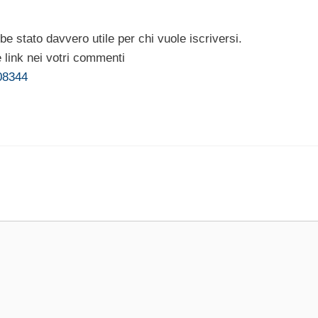
e stato davvero utile per chi vuole iscriversi.
e link nei votri commenti
08344