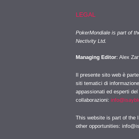
LEGAL
PokerMondiale is part of t
Nectivity Ltd.
Managing Editor
: Alex Zar
Il presente sito web è part
siti tematici di informazion
appassionati ed esperti del
collaborazioni:
info@isayb
This website is part of the
other opportunities:
info@i