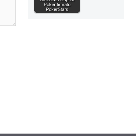
Poker firmato
PokerStars