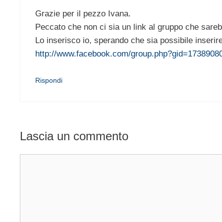
Grazie per il pezzo Ivana.
Peccato che non ci sia un link al gruppo che sarebb
Lo inserisco io, sperando che sia possibile inserir
http://www.facebook.com/group.php?gid=1738908
Rispondi
Lascia un commento
Commento