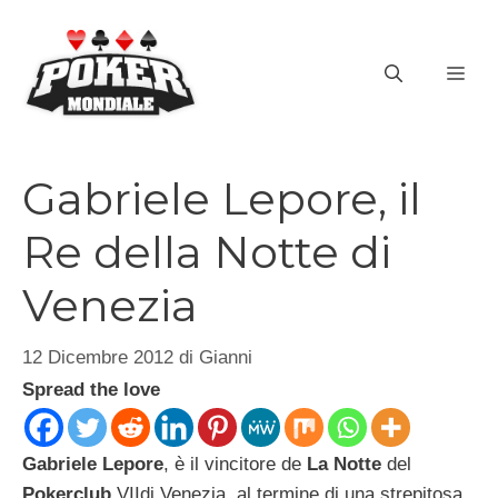
Vai
al
ME
contenuto
Gabriele Lepore, il
Re della Notte di
Venezia
12 Dicembre 2012
di
Gianni
Spread the love
Gabriele Lepore
, è il vincitore de
La Notte
del
Pokerclub
VIIdi Venezia, al termine di una strepitosa