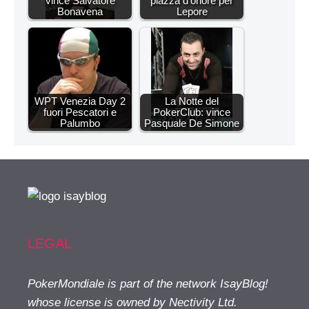
vince Salvatore
piazza d'onore per
Bonavena
Lepore
WPT Venezia Day 2
La Notte del
fuori Pescatori e
PokerClub: vince
Palumbo
Pasquale De Simone
LEGAL
PokerMondiale is part of the network IsayBlog!
whose license is owned by Nectivity Ltd.