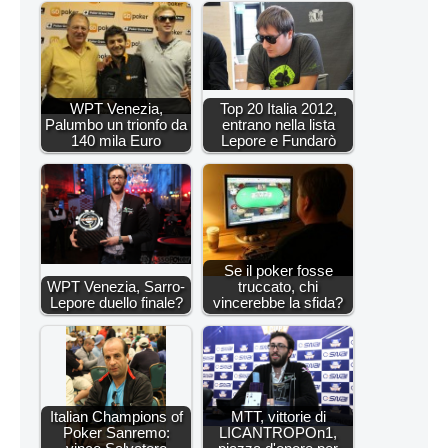
WPT Venezia,
Top 20 Italia 2012,
Palumbo un trionfo da
entrano nella lista
140 mila Euro
Lepore e Fundarò
Se il poker fosse
WPT Venezia, Sarro-
truccato, chi
Lepore duello finale?
vincerebbe la sfida?
Italian Champions of
MTT, vittorie di
Poker Sanremo:
LICANTROPOn1,