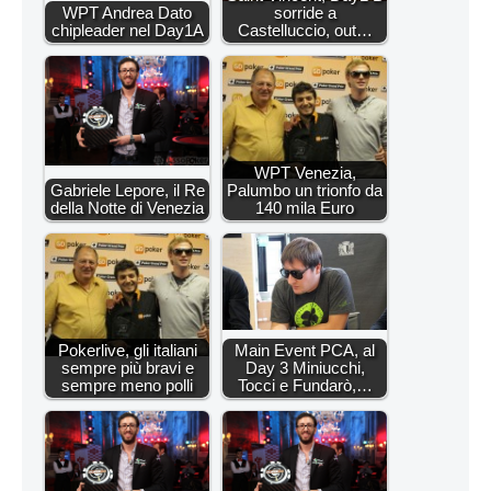
WPT Andrea Dato
sorride a
chipleader nel Day1A
Castelluccio, out…
WPT Venezia,
Gabriele Lepore, il Re
Palumbo un trionfo da
della Notte di Venezia
140 mila Euro
Pokerlive, gli italiani
Main Event PCA, al
sempre più bravi e
Day 3 Miniucchi,
sempre meno polli
Tocci e Fundarò,…