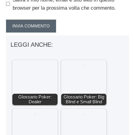
browser per la prossima volta che commento.
LEGGI ANCHE:
Glossario Poker:
Glossario Poker: Big
Dealer
Blind e Small Blind