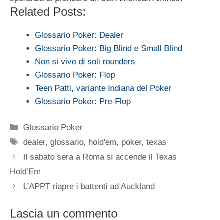
Related Posts:
Glossario Poker: Dealer
Glossario Poker: Big Blind e Small Blind
Non si vive di soli rounders
Glossario Poker: Flop
Teen Patti, variante indiana del Poker
Glossario Poker: Pre-Flop
Categorie
Glossario Poker
Tag
dealer
,
glossario
,
hold'em
,
poker
,
texas
Il sabato sera a Roma si accende il Texas
Hold’Em
L’APPT riapre i battenti ad Auckland
Lascia un commento