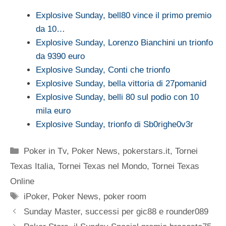
Explosive Sunday, bell80 vince il primo premio
da 10…
Explosive Sunday, Lorenzo Bianchini un trionfo
da 9390 euro
Explosive Sunday, Conti che trionfo
Explosive Sunday, bella vittoria di 27pomanid
Explosive Sunday, belli 80 sul podio con 10
mila euro
Explosive Sunday, trionfo di Sb0righe0v3r
Categorie
Poker in Tv
,
Poker News
,
pokerstars.it
,
Tornei
Texas Italia
,
Tornei Texas nel Mondo
,
Tornei Texas
Online
Tag
iPoker
,
Poker News
,
poker room
Sunday Master, successi per gic88 e rounder089