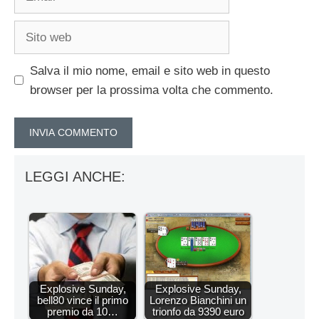
Sito
web
Salva il mio nome, email e sito web in questo
browser per la prossima volta che commento.
LEGGI ANCHE:
Explosive Sunday,
Explosive Sunday,
bell80 vince il primo
Lorenzo Bianchini un
premio da 10…
trionfo da 9390 euro