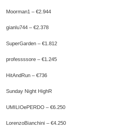
Moorman1 – €2.944
gianlu744 – €2.378
SuperGarden – €1.812
professssore – €1.245
HitAndRun – €736
Sunday Night HighR
UMILIOePERDO – €6.250
LorenzoBianchini – €4.250