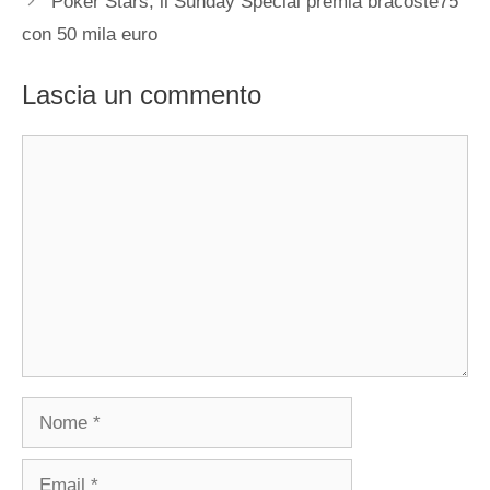
Poker Stars, il Sunday Special premia bracoste75
con 50 mila euro
Lascia un commento
Commento
Nome
Email