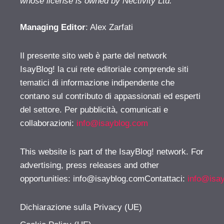
whose license is owned by Nectivity Ltd.
Managing Editor
: Alex Zarfati
Il presente sito web è parte del network
IsayBlog! la cui rete editoriale comprende siti
tematici di informazione indipendente che
contano sul contributo di appassionati ed esperti
del settore. Per pubblicità, comunicati e
collaborazioni:
info@isayblog.com
This website is part of the IsayBlog! network. For
advertising, press releases and other
opportunities:
info@isayblog.comContattaci
:
info@isa
Dichiarazione sulla Privacy (UE)