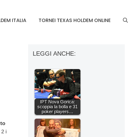
DEM ITALIA
TORNEI TEXAS HOLDEM ONLINE
LEGGI ANCHE:
IPT Nova Gorica:
scoppia la bolla e 31
poker players…
to
2 i