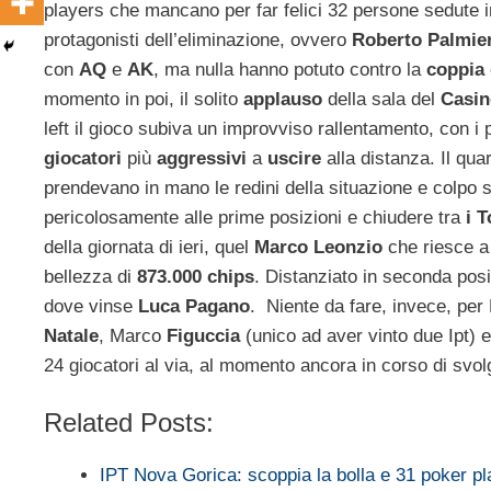
players che mancano per far felici 32 persone sedute i
protagonisti dell’eliminazione, ovvero
Roberto Palmie
con
AQ
e
AK
, ma nulla hanno potuto contro la
coppia
momento in poi, il solito
applauso
della sala del
Casin
left il gioco subiva un improvviso rallentamento, con 
giocatori
più
aggressivi
a
uscire
alla distanza. Il qua
prendevano in mano le redini della situazione e colpo 
pericolosamente alle prime posizioni e chiudere tra
i 
della giornata di ieri, quel
Marco Leonzio
che riesce 
bellezza di
873.000 chips
. Distanziato in seconda pos
dove vinse
Luca Pagano
. Niente da fare, invece, pe
Natale
, Marco
Figuccia
(unico ad aver vinto due Ipt)
24 giocatori al via, al momento ancora in corso di svo
Related Posts:
IPT Nova Gorica: scoppia la bolla e 31 poker 