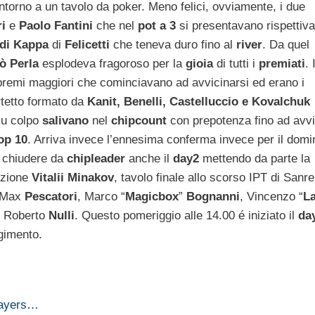
ntorno a un tavolo da poker. Meno felici, ovviamente, i due
ri
e
Paolo Fantini
che nel
pot a 3
si presentavano rispettiv
 di Kappa
di
Felicetti
che teneva duro fino al
river
. Da quel
ò Perla
esplodeva fragoroso per la
gioia
di tutti i
premiati
. 
i premi maggiori che cominciavano ad avvicinarsi ed erano i
rtetto formato da
Kanit, Benelli, Castelluccio e Kovalchuk
su colpo
salivano
nel
chipcount
con prepotenza fino ad avvi
Top 10
. Arriva invece l’ennesima conferma invece per il domi
a chiudere da
chipleader
anche il
day2
mettendo da parte la
izione
Vitalii Minakov
, tavolo finale allo scorso IPT di Sanr
r Max
Pescatori
, Marco “
Magicbox
”
Bognanni
, Vincenzo “
La
 e Roberto
Nulli
. Questo pomeriggio alle 14.00 é iniziato il
da
lgimento.
players…