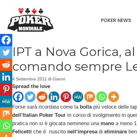
Vai
al
POKER NEWS
contenuto
IPT a Nova Gorica, a
comando sempre Le
4 Settembre 2011
di
Gianni
Spread the love
Forse sarà ricordata come la
bolla
più veloce delle ta
dell’Italian Poker Tour
in corso di svolgimento in ques
pratica non si è giocata nemmeno una
mano
a meno 1
Felicetti
che é riuscito
nell’impresa
di
eliminare
be