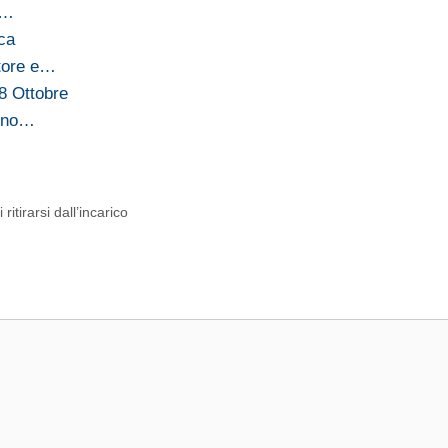
,…
ica
atore e…
'8 Ottobre
tino…
itirarsi dall’incarico