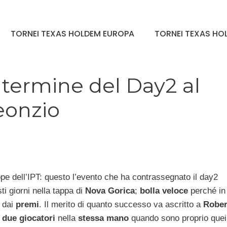
TORNEI TEXAS HOLDEM EUROPA
TORNEI TEXAS HOL
l termine del Day2 al
onzio
ppe dell’IPT: questo l’evento che ha contrassegnato il day2
ti giorni nella tappa di
Nova Gorica
;
bolla veloce
perché in
 dai
premi
. Il merito di quanto successo va ascritto a
Rober
n
due giocatori
nella
stessa mano
quando sono proprio quei 