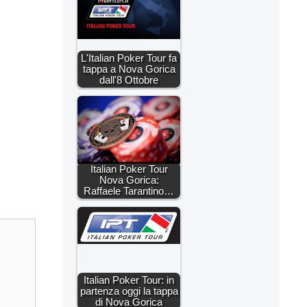
L'Italian Poker Tour fa
tappa a Nova Gorica
dall'8 Ottobre
Italian Poker Tour
Nova Gorica:
Raffaele Tarantino…
Italian Poker Tour: in
partenza oggi la tappa
di Nova Gorica