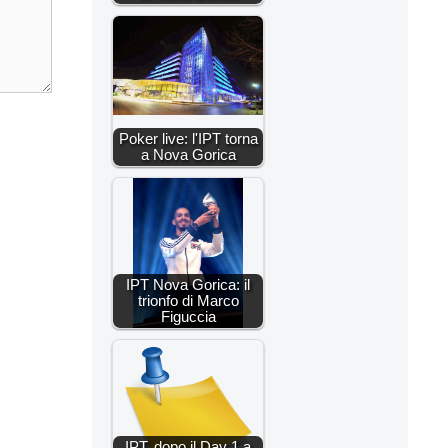
Poker live: l'IPT torna
a Nova Gorica
IPT Nova Gorica: il
trionfo di Marco
Figuccia
IPT, dopo il Day 1 a