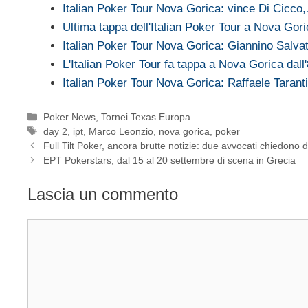
Italian Poker Tour Nova Gorica: vince Di Cicco
Ultima tappa dell'Italian Poker Tour a Nova Gor
Italian Poker Tour Nova Gorica: Giannino Salv
L'Italian Poker Tour fa tappa a Nova Gorica dall
Italian Poker Tour Nova Gorica: Raffaele Taran
Categorie
Poker News
,
Tornei Texas Europa
Tag
day 2
,
ipt
,
Marco Leonzio
,
nova gorica
,
poker
Full Tilt Poker, ancora brutte notizie: due avvocati chiedono di r
EPT Pokerstars, dal 15 al 20 settembre di scena in Grecia
Lascia un commento
Commento