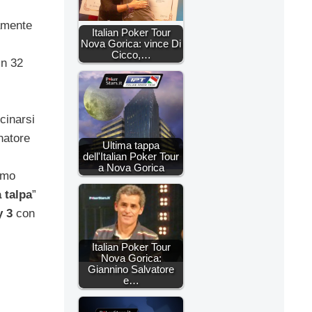
amente
Italian Poker Tour
Nova Gorica: vince Di
Cicco,…
In 32
cinarsi
natore
Ultima tappa
dell'Italian Poker Tour
a Nova Gorica
emo
 talpa
”
y 3
con
Italian Poker Tour
Nova Gorica:
Giannino Salvatore
e…