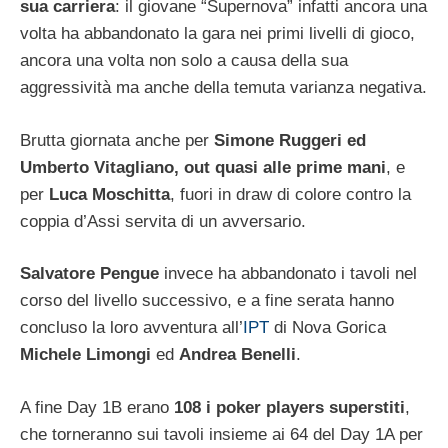
sua carriera
: il giovane “Supernova” infatti ancora una
volta ha abbandonato la gara nei primi livelli di gioco,
ancora una volta non solo a causa della sua
aggressività ma anche della temuta varianza negativa.
Brutta giornata anche per
Simone Ruggeri ed
Umberto Vitagliano, out quasi alle prime mani
, e
per
Luca Moschitta
, fuori in draw di colore contro la
coppia d’Assi servita di un avversario.
Salvatore Pengue
invece ha abbandonato i tavoli nel
corso del livello successivo, e a fine serata hanno
concluso la loro avventura all’
IPT
di Nova Gorica
Michele Limongi
ed
Andrea Benelli
.
A fine Day 1B erano
108 i poker players superstiti
,
che torneranno sui tavoli insieme ai 64 del Day 1A per