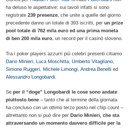
ha deluso le aspettative: sui tavoli infatti si sono
registrate
239 presenze
, che unite a quelle del giorno
precedente danno un totale di 393 iscritti, per
un prize
pool totale di 762 mila euro ed una prima moneta
di ben 200 mila euro
, un record per il casinò sloveno.
Tra i poker players azzurri più celebri presenti citiamo
Dario Minieri
,
Luca Moschitta
,
Umberto Vitagliano
,
Simone Ruggeri
,
Michele Limongi
,
Andrea Benelli
ed
Alessandro Longobardi
.
Se
per il “doge” Longobardi le cose sono andate
piuttosto bene
– tanto che al termine della giornata
ha concluso con un ottimo terzo posto nel chip count –
altrettanto non si può dire per
Dario Minieri, che sta
attraversando un momento davvero difficile per la