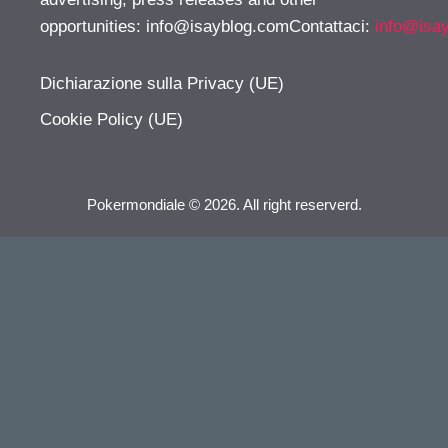
opportunities:
info@isayblog.comContattaci
:
info@isa
Dichiarazione sulla Privacy (UE)
Cookie Policy (UE)
Pokermondiale © 2026. All right reserverd.