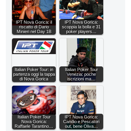
IPT Nova Gorica: il
IPT Nova Gorica:
riscatto di Dario
scoppia la bolla e 31
Minieri nel Day 1B
poker players…
Italian Poker Tour: in
Italian Poker Tour
partenza oggi la tappa
Venezia: poche
di Nova Gorica
iscrizioni ma…
Italian Poker Tour
IPT Nova Gorica:
Nova Gorica:
Candio e Pescatori
Raffaele Tarantino…
out, bene Oliva…