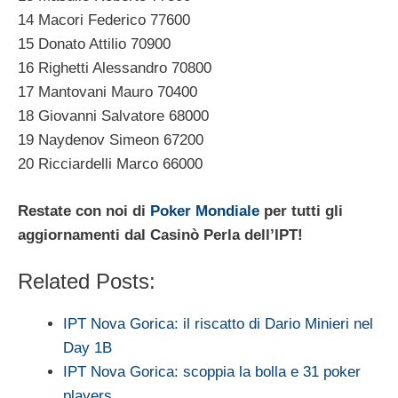
14 Macori Federico 77600
15 Donato Attilio 70900
16 Righetti Alessandro 70800
17 Mantovani Mauro 70400
18 Giovanni Salvatore 68000
19 Naydenov Simeon 67200
20 Ricciardelli Marco 66000
Restate con noi di
Poker Mondiale
per tutti gli
aggiornamenti dal Casinò Perla dell’IPT!
Related Posts:
IPT Nova Gorica: il riscatto di Dario Minieri nel
Day 1B
IPT Nova Gorica: scoppia la bolla e 31 poker
players…