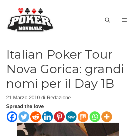
Vai
al
ME
contenuto
Italian Poker Tour
Nova Gorica: grandi
nomi per il Day 1B
21 Marzo 2010
di
Redazione
Spread the love