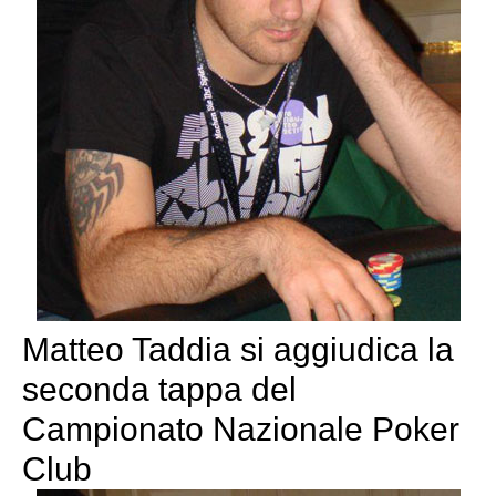
Matteo Taddia si aggiudica la
seconda tappa del
Campionato Nazionale Poker
Club