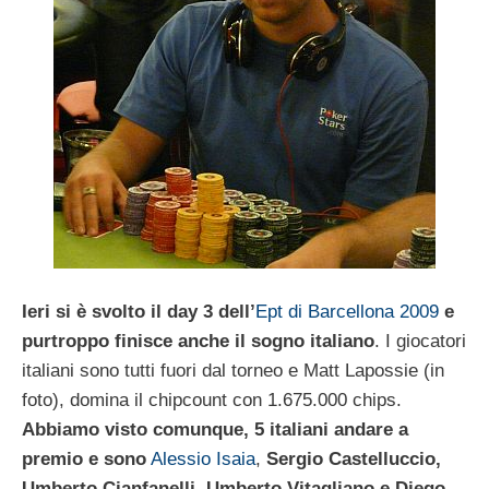
Ieri si è svolto il day 3 dell’
Ept di Barcellona 2009
e
purtroppo finisce anche il sogno italiano
. I giocatori
italiani sono tutti fuori dal torneo e Matt Lapossie (in
foto), domina il chipcount con 1.675.000 chips.
Abbiamo visto comunque, 5 italiani andare a
premio e sono
Alessio Isaia
,
Sergio Castelluccio,
Umberto Cianfanelli, Umberto Vitagliano e Diego