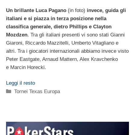
Un brillante Luca Pagano
(in foto)
invece, guida gli
italiani e si piazza in terza posizione nella
classifica generale, dietro Phillips e Clayton
Mozdzen
. Tra gli italiani presenti vi sono stati Gianni
Giaroni, Riccardo Mazzitelli, Umberto Vitagliano e
altri. Tra i giocatori internazionali abbiamo invece visto
Peter Eastgate, Arnaud Mattern, Alex Kravchenko
e Marcin Horecki.
Leggi il resto
Categorie
Tornei Texas Europa