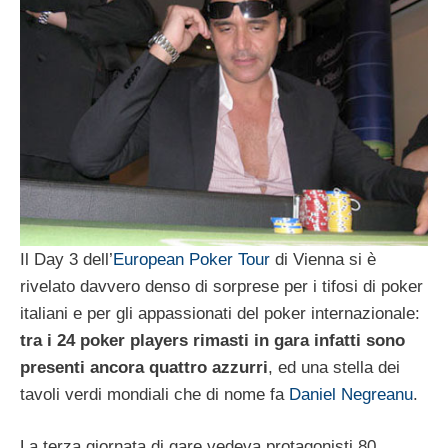
Il Day 3 dell’
European Poker Tour
di Vienna si è
rivelato davvero denso di sorprese per i tifosi di poker
italiani e per gli appassionati del poker internazionale:
tra i 24 poker players rimasti in gara infatti sono
presenti ancora quattro azzurri
, ed una stella dei
tavoli verdi mondiali che di nome fa
Daniel Negreanu
.
La terza giornata di gare vedeva protagonisti 80