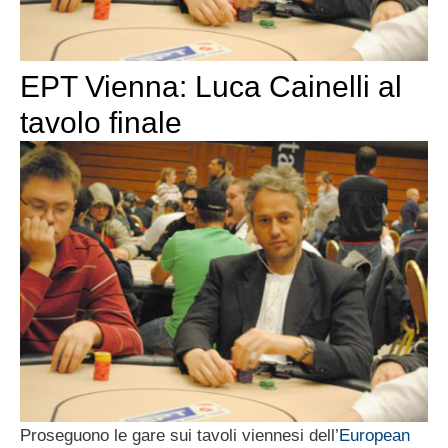
EPT Vienna: Luca Cainelli al
tavolo finale
Proseguono le gare sui tavoli viennesi dell’
European