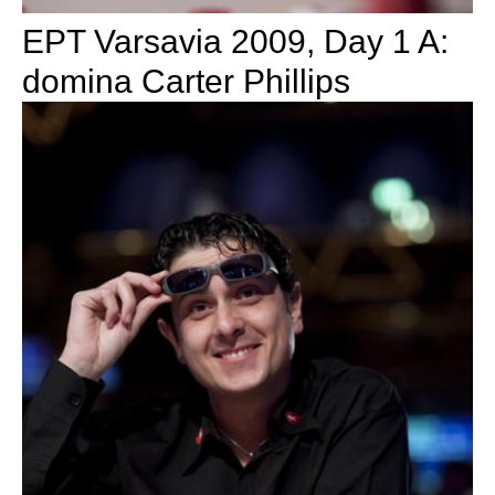
EPT Varsavia 2009, Day 1 A:
domina Carter Phillips