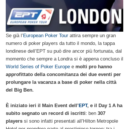
Se già l’
European Poker Tour
attira sempre un gran
numero di poker players da tutto il mondo, la tappa
londinese dell’EPT su può dire ancor più fortunata, dal
momento che sempre a Londra si è appena concluso il
World Series of Poker Europe
e
molti pro hanno
approfittato della concomitanza dei due eventi per
prolungare la vacanza a base di poker nella città
del Big Ben.
È iniziato ieri il Main Event dell’
EPT
, e il Day 1 A ha
subito segnato un record di iscritti
: ben
307
players
si sono infatti presentati all’Hilton Metropole
Hotel per prendere parte al prestigioso torneo: tra i