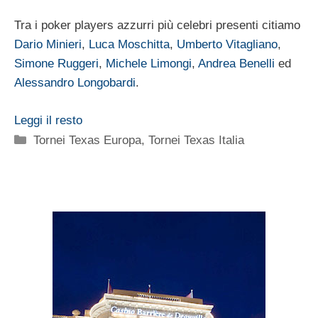
Tra i poker players azzurri più celebri presenti citiamo
Dario Minieri
,
Luca Moschitta
,
Umberto Vitagliano
,
Simone Ruggeri
,
Michele Limongi
,
Andrea Benelli
ed
Alessandro Longobardi
.
Leggi il resto
Categorie
Tornei Texas Europa
,
Tornei Texas Italia