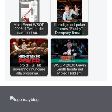
Main Event WSOP
Il prodigio del poker
2009, il Twitter dei
James "Flushy"
campioni su…
Dempsey firma…
I pro di Full Tilt
WSOP 2010: Gavin
dovranno rinunciare
Smith trionfa nel
alla prossima…
Mixed Hold'em