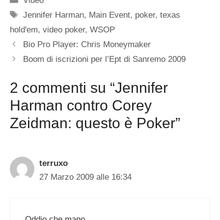
Video
Tag
Jennifer Harman
,
Main Event
,
poker
,
texas
hold'em
,
video poker
,
WSOP
Bio Pro Player: Chris Moneymaker
Boom di iscrizioni per l’Ept di Sanremo 2009
2 commenti su “Jennifer
Harman contro Corey
Zeidman: questo è Poker”
terruxo
27 Marzo 2009 alle 16:34
Oddio che mano…