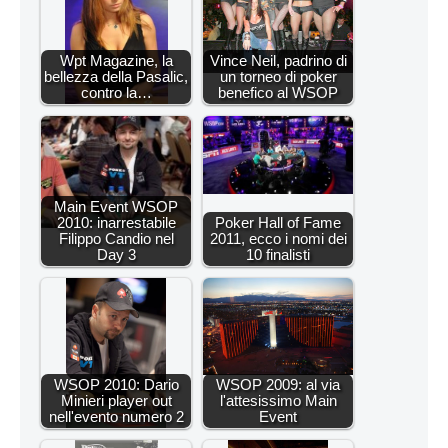
Wpt Magazine, la
Vince Neil, padrino di
bellezza della Pasalic,
un torneo di poker
contro la…
benefico al WSOP
Main Event WSOP
2010: inarrestabile
Poker Hall of Fame
Filippo Candio nel
2011, ecco i nomi dei
Day 3
10 finalisti
WSOP 2010: Dario
WSOP 2009: al via
Minieri player out
l'attesissimo Main
nell'evento numero 2
Event