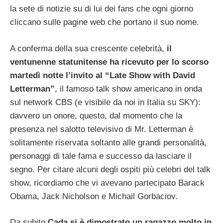
la sete di notizie su di lui dei fans che ogni giorno
cliccano sulle pagine web che portano il suo nome.
A conferma della sua crescente celebrità,
il
ventunenne statunitense ha ricevuto per lo scorso
martedì notte l’invito al “Late Show with David
Letterman”
, il famoso talk show americano in onda
sul network CBS (e visibile da noi in Italia su SKY):
davvero un onore, questo, dal momento che la
presenza nel salotto televisivo di Mr. Letterman è
solitamente riservata soltanto alle grandi personalità,
personaggi di tale fama e successo da lasciare il
segno. Per citare alcuni degli ospiti più celebri del talk
show, ricordiamo che vi avevano partecipato Barack
Obama, Jack Nicholson e Michail Gorbaciov.
Da subito
Cada si è dimostrato un ragazzo molto in