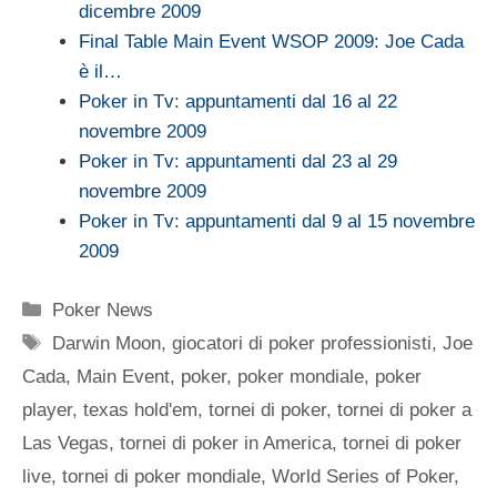
dicembre 2009
Final Table Main Event WSOP 2009: Joe Cada
è il…
Poker in Tv: appuntamenti dal 16 al 22
novembre 2009
Poker in Tv: appuntamenti dal 23 al 29
novembre 2009
Poker in Tv: appuntamenti dal 9 al 15 novembre
2009
Categorie
Poker News
Tag
Darwin Moon
,
giocatori di poker professionisti
,
Joe
Cada
,
Main Event
,
poker
,
poker mondiale
,
poker
player
,
texas hold'em
,
tornei di poker
,
tornei di poker a
Las Vegas
,
tornei di poker in America
,
tornei di poker
live
,
tornei di poker mondiale
,
World Series of Poker
,