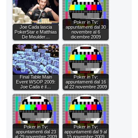
Poker in Tv:
Joe Cada lascia
appuntamenti dal 30
PokerStar e Matthias
novembre al 6
De Meulder…
dicembre 2009
Final Table Main
Poker in Tv:
Event WSOP 2009:
appuntamenti dal 16
Joe Cada è il…
al 22 novembre 2009
Poker in Tv:
Poker in Tv:
appuntamenti dal 23
appuntamenti dal 9 al
al 29 novembre 2009
15 novembre 2009