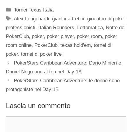
Categorie
Tornei Texas Italia
Tag
Alex Longobardi
,
gianluca trebbi
,
giocatori di poker
professionisti
,
Italian Rounders
,
Lottomatica
,
Notte del
PokerClub
,
poker
,
poker player
,
poker room
,
poker
room online
,
PokerClub
,
texas hold'em
,
tornei di
poker
,
tornei di poker live
PokerStars Caribbean Adventure: Dario Minieri e
Daniel Negreanu al top nel Day 1A
PokerStars Caribbean Adventure: le donne sono
protagoniste nel Day 1B
Lascia un commento
Commento