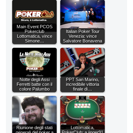
Main Event PCOS
Pokerclub
Italian Poker Tour
Lottomatica, vince
Venezia: vince
Simone…
Salvatore Bonavena
Notte degli Assi
PPT San Marino,
Ferretti batte con il
incredibile vittoria
colore Palumbo
finale di…
Riunione degli stati
Lottomatica,
generali del poker a
PokerClub: a jinger91