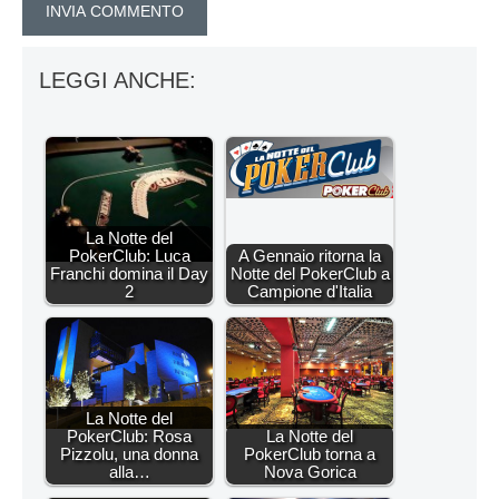
LEGGI ANCHE:
La Notte del
PokerClub: Luca
A Gennaio ritorna la
Franchi domina il Day
Notte del PokerClub a
2
Campione d'Italia
La Notte del
PokerClub: Rosa
La Notte del
Pizzolu, una donna
PokerClub torna a
alla…
Nova Gorica