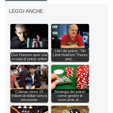
LEGGI ANCHE:
Libri del poker: "No
Gus Hansen apre una
Limit Hold'em Theory
scuola di poker online
and…
Colman vince 15
Strategia del poker:
milioni di dollari senza
come gestire le
emozione
overcards di…