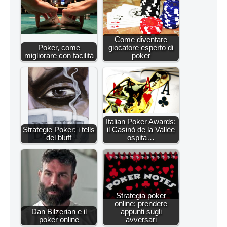
Come diventare
Poker, come
giocatore esperto di
migliorare con facilità
poker
Italian Poker Awards:
Strategie Poker: i tells
il Casinò de la Vallèe
del bluff
ospita…
Strategia poker
online: prendere
Dan Bilzerian e il
appunti sugli
poker online
avversari