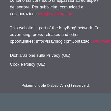
contano sul contributo di appassionati ed esperti
del settore. Per pubblicità, comunicati e
collaborazioni:
info@isayblog.com
This website is part of the IsayBlog! network. For
advertising, press releases and other
opportunities:
info@isayblog.comContattaci
:
info@isa
Dichiarazione sulla Privacy (UE)
Cookie Policy (UE)
Pokermondiale © 2026. All right reserverd.