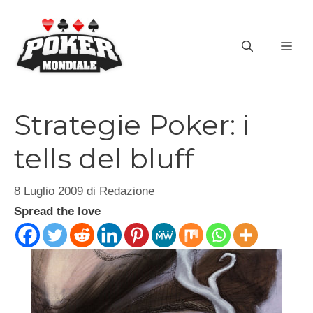
Vai
al
ME
contenuto
Strategie Poker: i
tells del bluff
8 Luglio 2009
di
Redazione
Spread the love