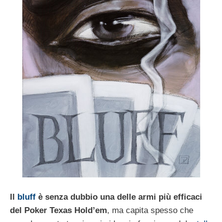
Il
bluff
è senza dubbio una delle armi più efficaci
del Poker Texas Hold’em
, ma capita spesso che