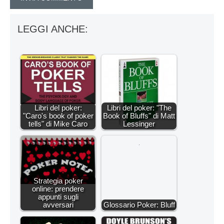
LEGGI ANCHE:
Libri del poker:
Libri del poker: "The
"Caro's book of poker
Book of Bluffs" di Matt
tells" di Mike Caro
Lessinger
Strategia poker
online: prendere
appunti sugli
avversari
Glossario Poker: Bluff