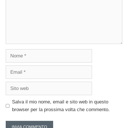
Nome
Email
Sito
web
Salva il mio nome, email e sito web in questo
browser per la prossima volta che commento.