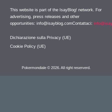
This website is part of the IsayBlog! network. For
advertising, press releases and other
opportunities:
info@isayblog.comContattaci
:
info@isa
Dichiarazione sulla Privacy (UE)
Cookie Policy (UE)
Pokermondiale © 2026. All right reserverd.