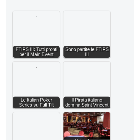
FTIPS III: Tutti pronti
Sono partite le FTIPS
per il Main Event
III
Le Italian Poker
Il Pirata italiano
Series su Full Tilt
domina Saint Vincent