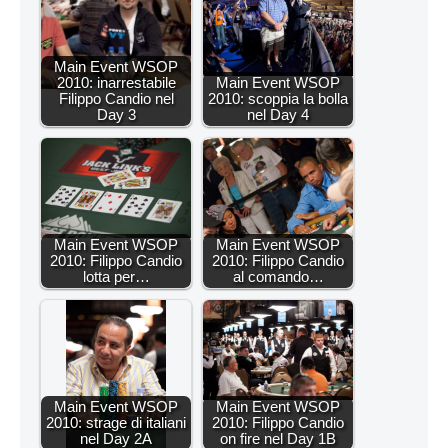
Main Event WSOP
2010: inarrestabile
Main Event WSOP
Filippo Candio nel
2010: scoppia la bolla
Day 3
nel Day 4
Main Event WSOP
Main Event WSOP
2010: Filippo Candio
2010: Filippo Candio
lotta per…
al comando…
Main Event WSOP
Main Event WSOP
2010: strage di italiani
2010: Filippo Candio
nel Day 2A
on fire nel Day 1B