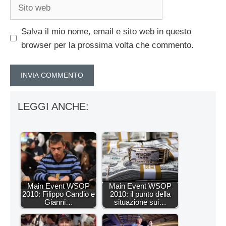
Sito
web
Salva il mio nome, email e sito web in questo
browser per la prossima volta che commento.
LEGGI ANCHE:
Main Event WSOP
Main Event WSOP
2010: Filippo Candio e
2010: il punto della
Gianni…
situazione sui…