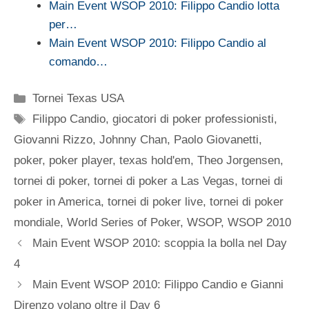
Main Event WSOP 2010: Filippo Candio lotta
per…
Main Event WSOP 2010: Filippo Candio al
comando…
Categorie
Tornei Texas USA
Tag
Filippo Candio
,
giocatori di poker professionisti
,
Giovanni Rizzo
,
Johnny Chan
,
Paolo Giovanetti
,
poker
,
poker player
,
texas hold'em
,
Theo Jorgensen
,
tornei di poker
,
tornei di poker a Las Vegas
,
tornei di
poker in America
,
tornei di poker live
,
tornei di poker
mondiale
,
World Series of Poker
,
WSOP
,
WSOP 2010
Main Event WSOP 2010: scoppia la bolla nel Day
4
Main Event WSOP 2010: Filippo Candio e Gianni
Direnzo volano oltre il Day 6