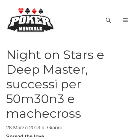
Vai
al
ME
contenuto
Night on Stars e
Deep Master,
successi per
50m30n3 e
machecross
28 Marzo 2013
di
Gianni
Spread the love