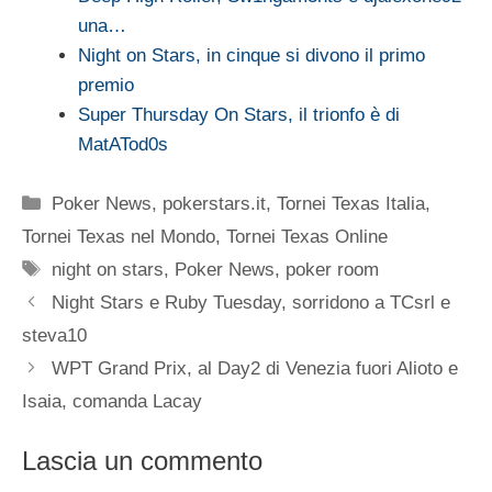
una…
Night on Stars, in cinque si divono il primo
premio
Super Thursday On Stars, il trionfo è di
MatATod0s
Categorie
Poker News
,
pokerstars.it
,
Tornei Texas Italia
,
Tornei Texas nel Mondo
,
Tornei Texas Online
Tag
night on stars
,
Poker News
,
poker room
Night Stars e Ruby Tuesday, sorridono a TCsrl e
steva10
WPT Grand Prix, al Day2 di Venezia fuori Alioto e
Isaia, comanda Lacay
Lascia un commento