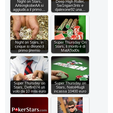
Night on Stars,
Deep High Roller,
AAkingkobeAA si
Sw1ngam3nts e
aggiudica il primo…
djalexone92 una…
Night on Stars, in
Super Thursday On
cinque si divono il
Stars, il trionfo è di
primo premio
MatATod0s
Super Thursday on
Super Thursday on
Stars, Delfin074 un
Stars, Natoil4lugli
volo da 10 mila euro
incassa 10400 euro