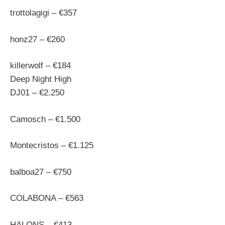
trottolagigi – €357
honz27 – €260
killerwolf – €184
Deep Night High
DJ01 – €2.250
Camosch – €1.500
Montecristos – €1.125
balboa27 – €750
COLABONA – €563
HALONS – €413