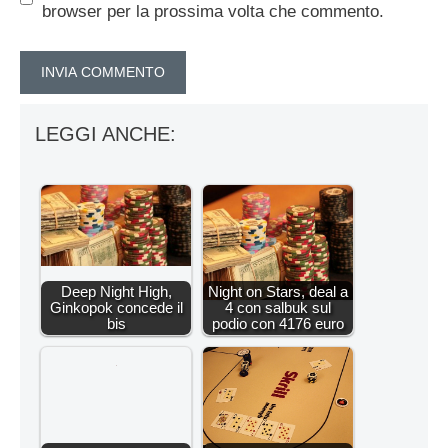
browser per la prossima volta che commento.
LEGGI ANCHE:
Deep Night High,
Night on Stars, deal a
Ginkopok concede il
4 con salbuk sul
bis
podio con 4176 euro