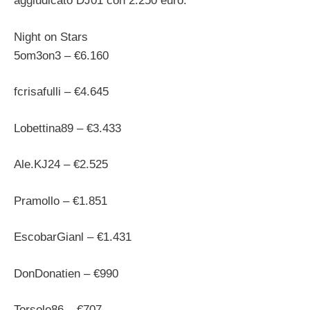
aggiudicato DJ01 con 2.250 euro.
Night on Stars
5om3on3 – €6.160
fcrisafulli – €4.645
Lobettina89 – €3.433
Ale.KJ24 – €2.525
Pramollo – €1.851
EscobarGianl – €1.431
DonDonatien – €990
Torsolo86 – €707