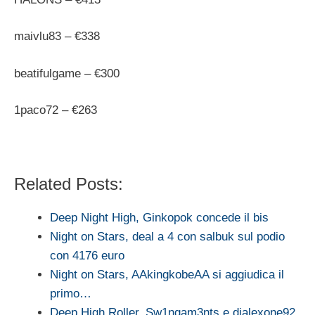
maivlu83 – €338
beatifulgame – €300
1paco72 – €263
Related Posts:
Deep Night High, Ginkopok concede il bis
Night on Stars, deal a 4 con salbuk sul podio
con 4176 euro
Night on Stars, AAkingkobeAA si aggiudica il
primo…
Deep High Roller, Sw1ngam3nts e djalexone92