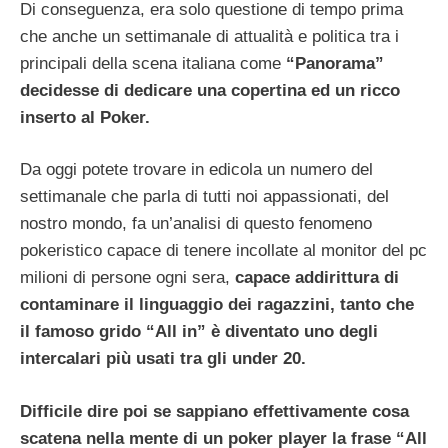
Di conseguenza, era solo questione di tempo prima
che anche un settimanale di attualità e politica tra i
principali della scena italiana come
“Panorama”
decidesse di dedicare una copertina ed un ricco
inserto al Poker.
Da oggi potete trovare in edicola un numero del
settimanale che parla di tutti noi appassionati, del
nostro mondo, fa un’analisi di questo fenomeno
pokeristico capace di tenere incollate al monitor del pc
milioni di persone ogni sera,
capace addirittura di
contaminare il linguaggio dei ragazzini, tanto che
il famoso grido “All in” è diventato uno degli
intercalari più usati tra gli under 20.
Difficile dire poi se sappiano effettivamente cosa
scatena nella mente di un poker player la frase “All