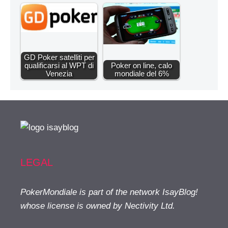
GD Poker satelliti per
qualificarsi al WPT di
Poker on line, calo
Venezia
mondiale del 6%
LEGAL
PokerMondiale is part of the network IsayBlog!
whose license is owned by Nectivity Ltd.