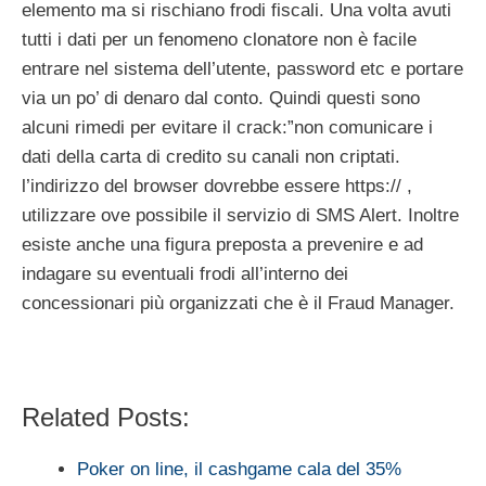
elemento ma si rischiano frodi fiscali. Una volta avuti
tutti i dati per un fenomeno clonatore non è facile
entrare nel sistema dell’utente, password etc e portare
via un po’ di denaro dal conto. Quindi questi sono
alcuni rimedi per evitare il crack:”non comunicare i
dati della carta di credito su canali non criptati.
l’indirizzo del browser dovrebbe essere https:// ,
utilizzare ove possibile il servizio di SMS Alert. Inoltre
esiste anche una figura preposta a prevenire e ad
indagare su eventuali frodi all’interno dei
concessionari più organizzati che è il Fraud Manager.
Related Posts:
Poker on line, il cashgame cala del 35%