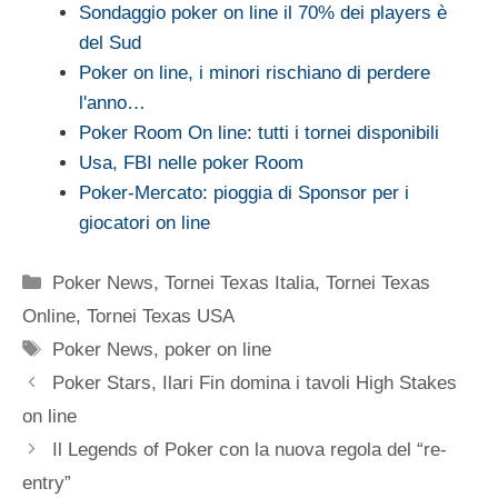
Sondaggio poker on line il 70% dei players è
del Sud
Poker on line, i minori rischiano di perdere
l'anno…
Poker Room On line: tutti i tornei disponibili
Usa, FBI nelle poker Room
Poker-Mercato: pioggia di Sponsor per i
giocatori on line
Categorie
Poker News
,
Tornei Texas Italia
,
Tornei Texas
Online
,
Tornei Texas USA
Tag
Poker News
,
poker on line
Poker Stars, Ilari Fin domina i tavoli High Stakes
on line
Il Legends of Poker con la nuova regola del “re-
entry”