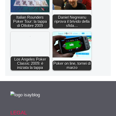
Italian Rounders
Daniel Negreanu
Poker Tour: la tappa
riprova il brivido della
di Ottobre 2009
sfida…
Los Angeles Poker
Classic 2009: è
Poker on line, tornei di
iniziata la tappa
marzo
LEGAL