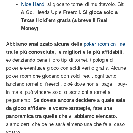
Nice Hand
, si giocano tornei di multitavolo, Sit
& Go, Heads Up e Freeroll.
Si gioca solo a
Texas Hold’em gratis (a breve il Real
Money).
Abbiamo analizzato alcune delle
poker room on line
tra le più conosciute, le migliori e le più affidabili
,
evidenziando bene i loro tipi di tornei, tipologie di
poker e eventuale gioco con soldi veri o gratis. Alcune
poker room che giocano con soldi reali, ogni tanto
lanciano tornei di freeroll, cioè dove non si paga il buy-
in ma si può vincere soldi o iscrizioni a tornei a
pagamento.
Se dovete ancora decidere a quale sala
da gioco affidare le vostre strategie, fate una
panoramica tra quelle che vi abbiamo elencato
,
siamo certi che ce ne sarà almeno una che fa al caso
vostro.