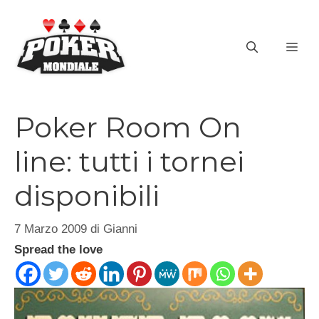
Vai
al
ME
contenuto
Poker Room On
line: tutti i tornei
disponibili
7 Marzo 2009
di
Gianni
Spread the love