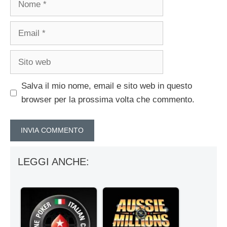
Email
Sito
web
Salva il mio nome, email e sito web in questo
browser per la prossima volta che commento.
LEGGI ANCHE: