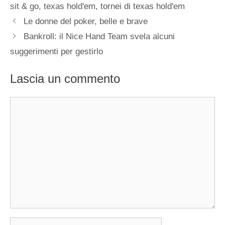
sit & go
,
texas hold'em
,
tornei di texas hold'em
Le donne del poker, belle e brave
Bankroll: il Nice Hand Team svela alcuni
suggerimenti per gestirlo
Lascia un commento
Commento
Nome