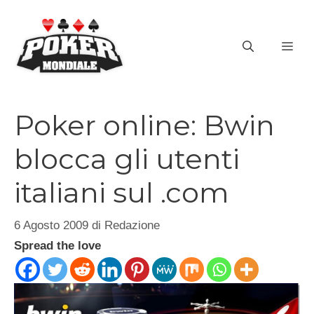
Vai
al
ME
contenuto
Poker online: Bwin
blocca gli utenti
italiani sul .com
6 Agosto 2009
di
Redazione
Spread the love