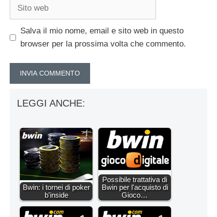
Sito
web
Salva il mio nome, email e sito web in questo
browser per la prossima volta che commento.
LEGGI ANCHE:
Possibile trattativa di
Bwin: i tornei di poker
Bwin per l'acquisto di
b'inside
Gioco…