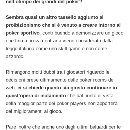
nell’olimpo dei grandi del poker?
Sembra quasi un altro tassello aggiunto al
proibizionismo che si è venuto a creare intorno al
poker sportivo
, contribuendo a demonizzare un gioco
che fino a prova contraria viene considerato dalla
legge italiana come uno skill game e non come
azzardo.
Rimangono molti dubbi tra i giocatori riguardo le
decisioni prese ultimamente dalle poker rooms del
web,
ci si chiede quanto sia giusto continuare in
quest’opera di isolamento
che dal punto di vista
della maggior parte dei poker players non apporterà
dei miglioramenti al gioco.
Pare inoltre che anche uno degli ultimi baluardi per le