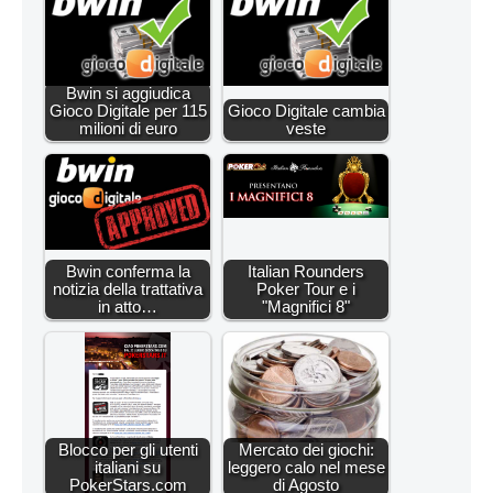
Bwin si aggiudica
Gioco Digitale per 115
Gioco Digitale cambia
milioni di euro
veste
Bwin conferma la
Italian Rounders
notizia della trattativa
Poker Tour e i
in atto…
"Magnifici 8"
Blocco per gli utenti
Mercato dei giochi:
italiani su
leggero calo nel mese
PokerStars.com
di Agosto