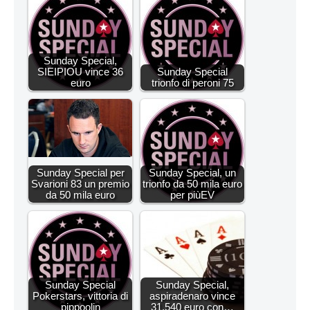
Sunday Special,
SIEIPIOU vince 36
Sunday Special
euro
trionfo di peroni 75
Sunday Special per
Sunday Special, un
Svarioni 83 un premio
trionfo da 50 mila euro
da 50 mila euro
per piùEV
Sunday Special
Sunday Special,
Pokerstars, vittoria di
aspiradenaro vince
pippoolin
31.540 euro con…