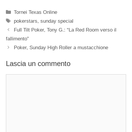
Categorie
Tornei Texas Online
Tag
pokerstars
,
sunday special
Full Tilt Poker, Tony G.: “La Red Room verso il
fallimento”‎
Poker, Sunday High Roller a mustacchione
Lascia un commento
Commento