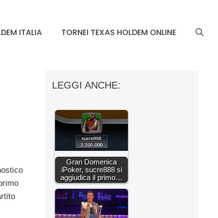
DEM ITALIA
TORNEI TEXAS HOLDEM ONLINE
LEGGI ANCHE:
Gran Domenica
iPoker, sucre888 si
nostico
aggiudica il primo…
 primo
rtito