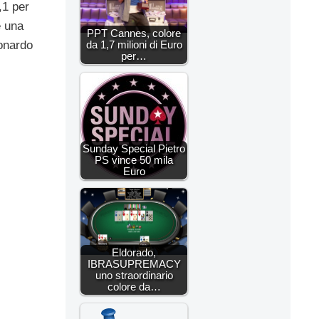
,1 per
e una
PPT Cannes, colore
da 1,7 milioni di Euro
eonardo
per…
Sunday Special Pietro
PS vince 50 mila
Euro
Eldorado,
IBRASUPREMACY
uno straordinario
colore da…