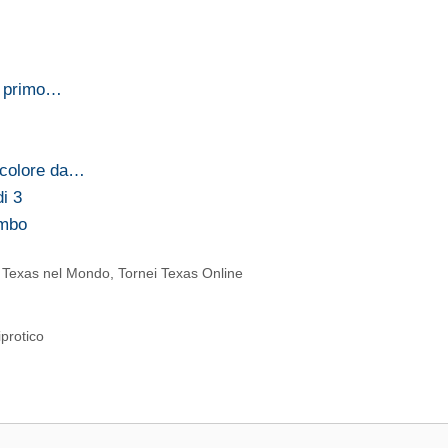
l primo…
…
colore da…
i 3
umbo
i Texas nel Mondo
,
Tornei Texas Online
iprotico