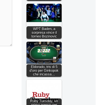
WPT Baden, a
sorpresa vince il
torneo Bozinovic
Eldorado, tris di 5
d'oro per Ginkopok
che incassa…
Ruby Tuesday, un
primo premio per