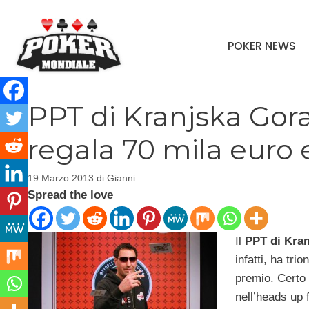
Vai
al
POKER NEWS
contenuto
PPT di Kranjska Gora,
regala 70 mila eur
19 Marzo 2013
di
Gianni
Spread the love
Il
PPT di Kra
infatti, ha tr
premio. Certo 
nell’heads up 