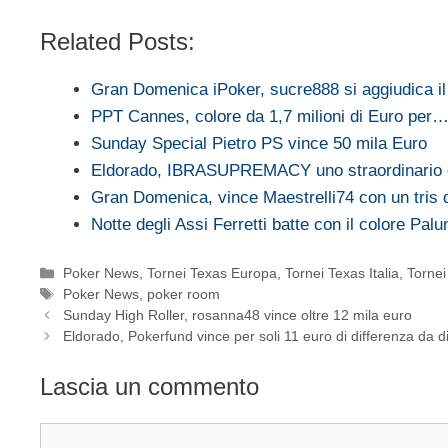
Related Posts:
Gran Domenica iPoker, sucre888 si aggiudica i
PPT Cannes, colore da 1,7 milioni di Euro per
Sunday Special Pietro PS vince 50 mila Euro
Eldorado, IBRASUPREMACY uno straordinario 
Gran Domenica, vince Maestrelli74 con un tris d
Notte degli Assi Ferretti batte con il colore Pal
Categorie
Poker News
,
Tornei Texas Europa
,
Tornei Texas Italia
,
Torne
Tag
Poker News
,
poker room
Sunday High Roller, rosanna48 vince oltre 12 mila euro
Eldorado, Pokerfund vince per soli 11 euro di differenza da d
Lascia un commento
Commento