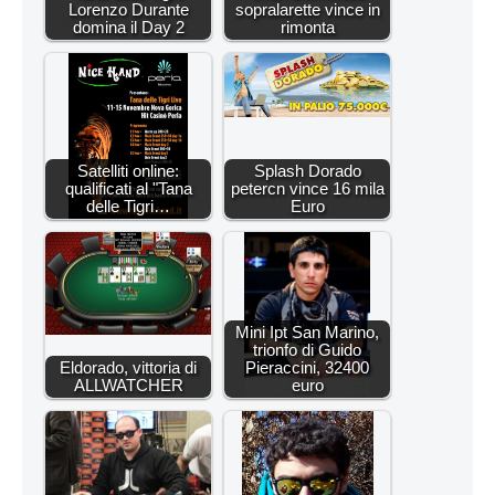
Lorenzo Durante
sopralarette vince in
domina il Day 2
rimonta
Satelliti online:
Splash Dorado
qualificati al "Tana
petercn vince 16 mila
delle Tigri…
Euro
Mini Ipt San Marino,
trionfo di Guido
Eldorado, vittoria di
Pieraccini, 32400
ALLWATCHER
euro