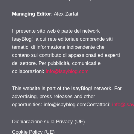
Managing Editor
: Alex Zarfati
Il presente sito web è parte del network
IsayBlog! la cui rete editoriale comprende siti
tematici di informazione indipendente che
contano sul contributo di appassionati ed esperti
del settore. Per pubblicità, comunicati e
collaborazioni:
info@isayblog.com
This website is part of the IsayBlog! network. For
advertising, press releases and other
opportunities:
info@isayblog.comContattaci
:
info@isa
Dichiarazione sulla Privacy (UE)
Cookie Policy (UE)