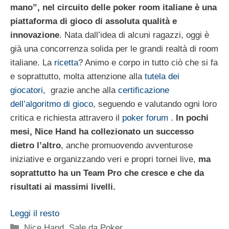
mano”, nel circuito delle poker room italiane è una
piattaforma di gioco di assoluta qualità e
innovazione
. Nata dall’idea di alcuni ragazzi, oggi è
già una concorrenza solida per le grandi realtà di room
italiane. La
ricetta
? Animo e corpo in tutto ciò che si fa
e soprattutto, molta attenzione alla
tutela dei
giocatori
, grazie anche alla
certificazione
dell’algoritmo di gioco
, seguendo e valutando ogni loro
critica e richiesta attravero il
poker forum
.
In pochi
mesi, Nice Hand ha collezionato un successo
dietro l’altro
, anche promuovendo avventurose
iniziative e organizzando veri e propri tornei live,
ma
soprattutto ha un Team Pro che cresce e che da
risultati ai massimi livelli.
Leggi il resto
Categorie
Nice Hand
,
Sale da Poker