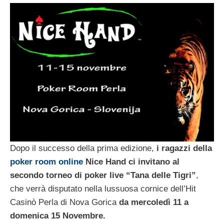
Dopo il successo della prima edizione,
i ragazzi della
poker room online
Nice Hand ci invitano al
secondo torneo di poker live “Tana delle Tigri”
,
che verrà disputato nella lussuosa cornice dell’Hit
Casinò Perla di Nova Gorica
da mercoledì 11 a
domenica 15 Novembre.