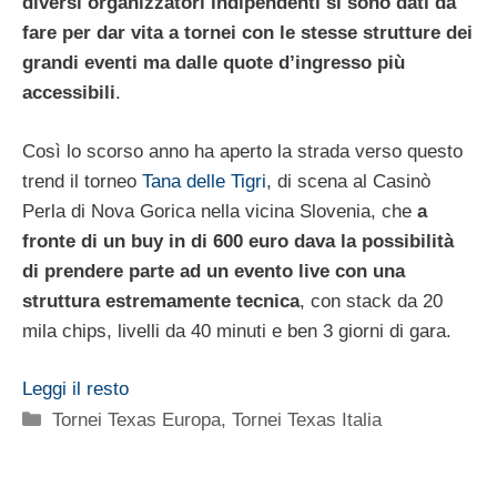
diversi organizzatori indipendenti si sono dati da
fare per dar vita a tornei con le stesse strutture dei
grandi eventi ma dalle quote d’ingresso più
accessibili
.
Così lo scorso anno ha aperto la strada verso questo
trend il torneo
Tana delle Tigri
, di scena al Casinò
Perla di Nova Gorica nella vicina Slovenia, che
a
fronte di un buy in di 600 euro dava la possibilità
di prendere parte ad un evento live con una
struttura estremamente tecnica
, con stack da 20
mila chips, livelli da 40 minuti e ben 3 giorni di gara.
Leggi il resto
Categorie
Tornei Texas Europa
,
Tornei Texas Italia