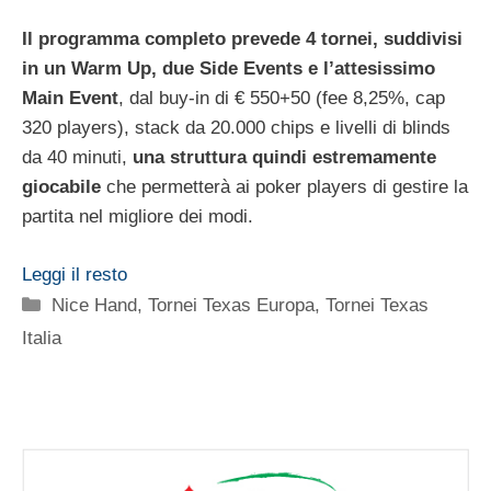
Il programma completo prevede 4 tornei, suddivisi
in un Warm Up, due Side Events e l’attesissimo
Main Event
, dal buy-in di € 550+50 (fee 8,25%, cap
320 players), stack da 20.000 chips e livelli di blinds
da 40 minuti,
una struttura quindi estremamente
giocabile
che permetterà ai poker players di gestire la
partita nel migliore dei modi.
Leggi il resto
Categorie
Nice Hand
,
Tornei Texas Europa
,
Tornei Texas
Italia