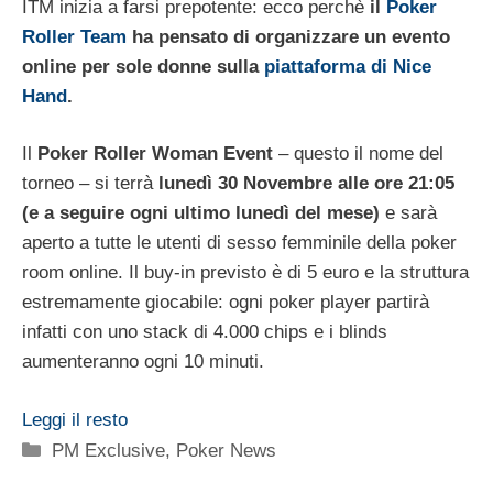
ITM inizia a farsi prepotente: ecco perchè
il
Poker
Roller Team
ha pensato di organizzare un evento
online per sole donne sulla
piattaforma di Nice
Hand
.
Il
Poker Roller Woman Event
– questo il nome del
torneo – si terrà
lunedì 30 Novembre alle ore 21:05
(e a seguire ogni ultimo lunedì del mese)
e sarà
aperto a tutte le utenti di sesso femminile della poker
room online. Il buy-in previsto è di 5 euro e la struttura
estremamente giocabile: ogni poker player partirà
infatti con uno stack di 4.000 chips e i blinds
aumenteranno ogni 10 minuti.
Leggi il resto
Categorie
PM Exclusive
,
Poker News