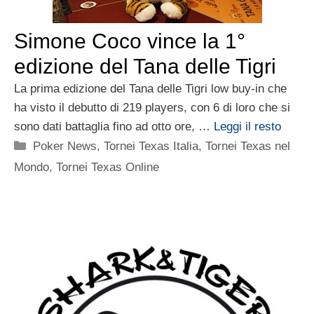
Simone Coco vince la 1°
edizione del Tana delle Tigri
La prima edizione del Tana delle Tigri low buy-in che
ha visto il debutto di 219 players, con 6 di loro che si
sono dati battaglia fino ad otto ore, …
Leggi il resto
Categorie
Poker News
,
Tornei Texas Italia
,
Tornei Texas nel
Mondo
,
Tornei Texas Online