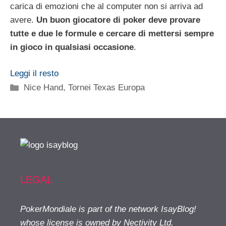
carica di emozioni che al computer non si arriva ad
avere.
Un buon giocatore di poker deve provare
tutte e due le formule e cercare di mettersi sempre
in gioco in qualsiasi occasione
.
Leggi il resto
Categorie
Nice Hand
,
Tornei Texas Europa
LEGAL
PokerMondiale is part of the network IsayBlog!
whose license is owned by Nectivity Ltd.