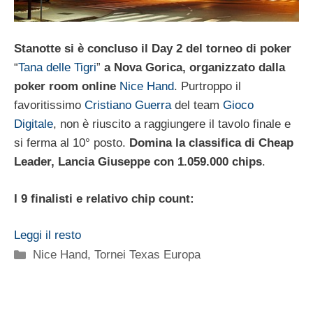
Stanotte si è concluso il Day 2 del torneo di poker
“
Tana delle Tigri
”
a
Nova Gorica, organizzato dalla
poker room online
Nice Hand
. Purtroppo il
favoritissimo
Cristiano Guerra
del team
Gioco
Digitale
, non è riuscito a raggiungere il tavolo finale e
si ferma al 10° posto.
Domina la classifica di Cheap
Leader, Lancia Giuseppe con 1.059.000 chips
.
I 9 finalisti e relativo chip count:
Leggi il resto
Categorie
Nice Hand
,
Tornei Texas Europa