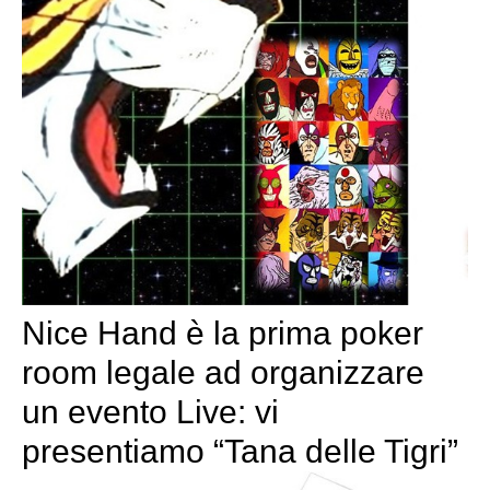
Nice Hand è la prima poker
room legale ad organizzare
un evento Live: vi
presentiamo “Tana delle Tigri”