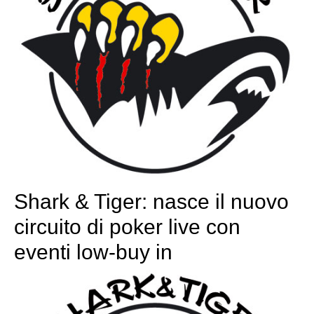
Shark & Tiger: nasce il nuovo
circuito di poker live con
eventi low-buy in