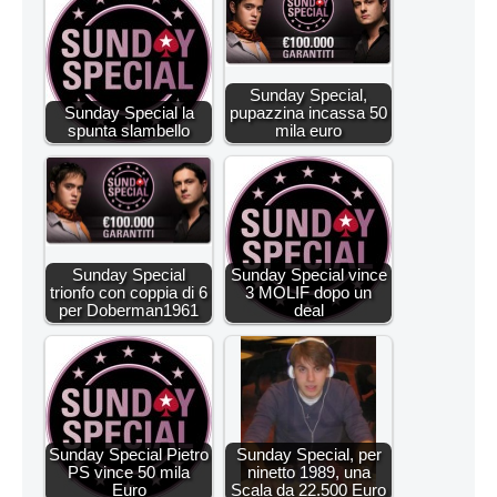
Sunday Special,
Sunday Special la
pupazzina incassa 50
spunta slambello
mila euro
Sunday Special
Sunday Special vince
trionfo con coppia di 6
3 MOLIF dopo un
per Doberman1961
deal
Sunday Special Pietro
Sunday Special, per
PS vince 50 mila
ninetto 1989, una
Euro
Scala da 22.500 Euro