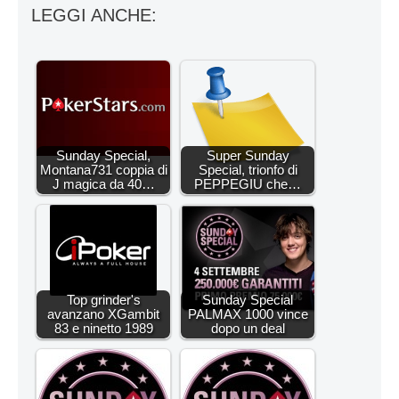
LEGGI ANCHE:
Sunday Special,
Super Sunday
Montana731 coppia di
Special, trionfo di
J magica da 40…
PEPPEGIU che…
Top grinder's
Sunday Special
avanzano XGambit
PALMAX 1000 vince
83 e ninetto 1989
dopo un deal