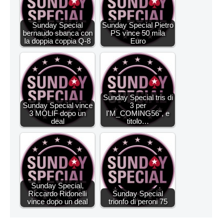
Sunday Special
Sunday Special Pietro
bernaudo sbanca con
PS vince 50 mila
la doppia coppia Q-8
Euro
Sunday Special tris di
Sunday Special vince
3 per
3 MOLIF dopo un
I'M_COMING56", e
deal
titolo…
Sunday Special,
Riccardo Ridonelli
Sunday Special
vince dopo un deal
trionfo di peroni 75