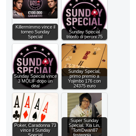
Killermimmo vince il
torneo Sunday
Sunday Special
Special
trionfo di peroni 75
Sunday Special,
Sunday Special vince
primo premio a
3 MOLIF dopo un
Yojimbo 176 con
deal
24375 euro
Super Sunday
Poker, Caradonna 73
Special, Xia Lin,
vince il Sunday
"TomDwan87
Special
festeggia…