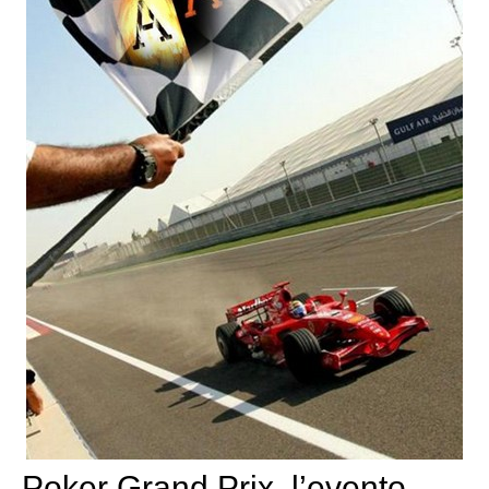
Poker Grand Prix, l’evento