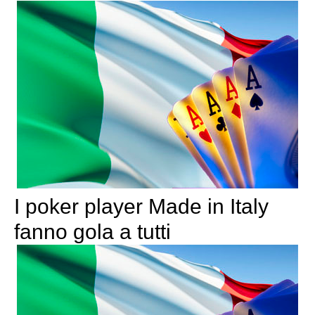
I poker player Made in Italy
fanno gola a tutti