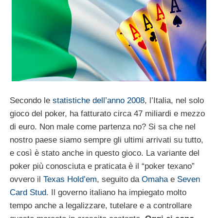
Secondo le
statistiche dell’anno 2008
, l’Italia, nel solo
gioco del poker, ha fatturato circa 47 miliardi e mezzo
di euro. Non male come partenza no? Si sa che nel
nostro paese siamo sempre gli ultimi arrivati su tutto,
e così è stato anche in questo gioco. La variante del
poker più conosciuta e praticata è il “poker texano”
ovvero il
Texas Hold’em
, seguito da
Omaha
e
Seven
Card Stud
. Il governo italiano ha impiegato molto
tempo anche a legalizzare, tutelare e a controllare