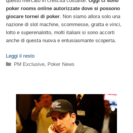
questo mercato in crescita costante.
Oggi ci sono
poker rooms online autorizzate dove si possono
giocare tornei di poker
. Non siamo allora solo una
nazione di slot machine, scommesse, gratta e vinci,
lotto e superenalotto, molti italiani si sono accorti
anche di questa nuova e entusiasmante scoperta.
Leggi il resto
Categorie
PM Exclusive
,
Poker News