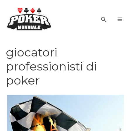
Vai
al
ME
contenuto
giocatori
professionisti di
poker