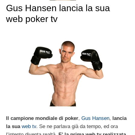
Gus Hansen lancia la sua
web poker tv
Il campione mondiale di poker
,
Gus Hansen
,
lancia
la sua
web tv
. Se ne parlava già da tempo, ed ora
l’intento diventa realtà.
E’ la prima web tv realizzata