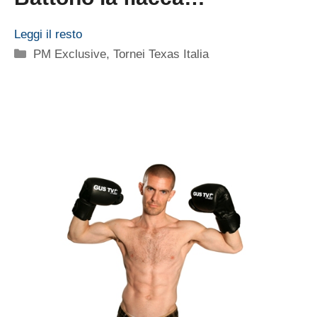
Leggi il resto
Categorie
PM Exclusive
,
Tornei Texas Italia