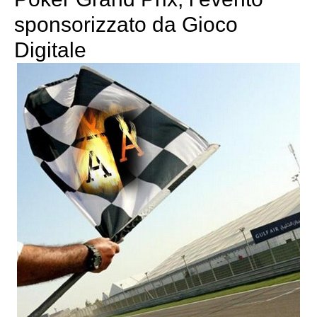
sponsorizzato da Gioco
Digitale