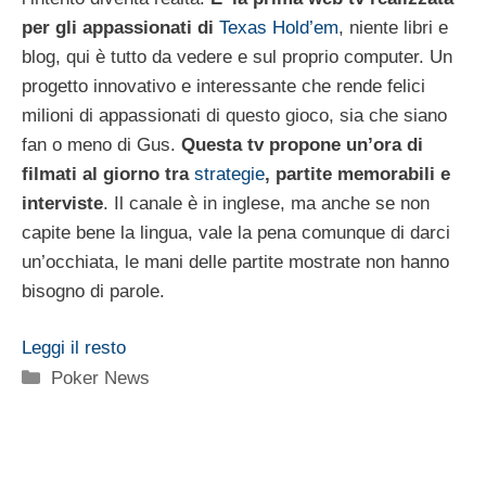
per gli appassionati di
Texas Hold’em
, niente libri e
blog, qui è tutto da vedere e sul proprio computer. Un
progetto innovativo e interessante che rende felici
milioni di appassionati di questo gioco, sia che siano
fan o meno di Gus.
Questa tv propone un’ora di
filmati al giorno tra
strategie
, partite memorabili e
interviste
. Il canale è in inglese, ma anche se non
capite bene la lingua, vale la pena comunque di darci
un’occhiata, le mani delle partite mostrate non hanno
bisogno di parole.
Leggi il resto
Categorie
Poker News