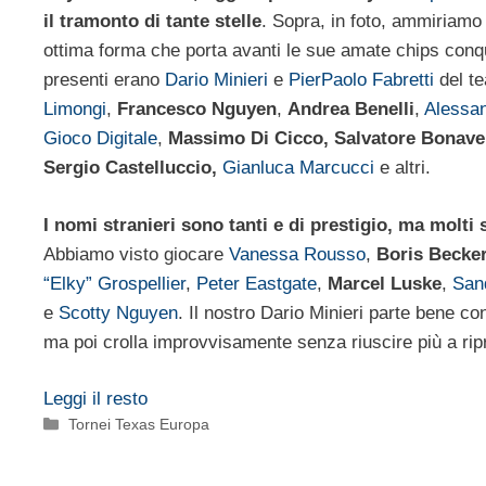
il tramonto di tante stelle
. Sopra, in foto, ammiriam
ottima forma che porta avanti le sue amate chips conquist
presenti erano
Dario Minieri
e
PierPaolo Fabretti
del t
Limongi
,
Francesco Nguyen
,
Andrea Benelli
,
Alessan
Gioco Digitale
,
Massimo Di Cicco, Salvatore Bonave
Sergio Castelluccio,
Gianluca Marcucci
e altri.
I nomi stranieri sono tanti e di prestigio, ma molti 
Abbiamo visto giocare
Vanessa Rousso
,
Boris Becke
“Elky” Grospellier
,
Peter Eastgate
,
Marcel Luske
,
San
e
Scotty Nguyen
. Il nostro Dario Minieri parte bene co
ma poi crolla improvvisamente senza riuscire più a rip
Leggi il resto
Categorie
Tornei Texas Europa