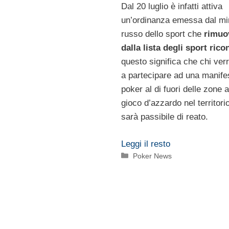
Dal 20 luglio è infatti attiva
un’ordinanza emessa dal mi
russo dello sport che
rimuov
dalla lista degli sport rico
questo significa che chi ver
a partecipare ad una manife
poker al di fuori delle zone a
gioco d’azzardo nel territori
sarà passibile di reato.
Leggi il resto
Categorie
Poker News