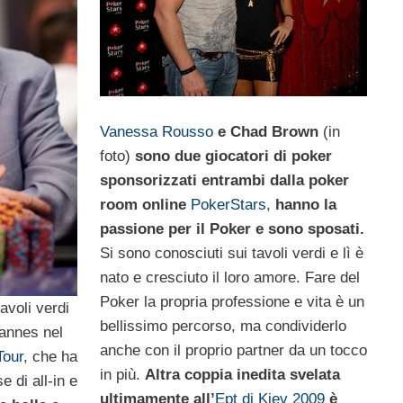
Vanessa Rousso
e Chad Brown
(in
foto)
sono due giocatori di poker
sponsorizzati entrambi dalla poker
room online
PokerStars
,
hanno la
passione per il Poker e sono sposati.
Si sono conosciuti sui tavoli verdi e lì è
nato e cresciuto il loro amore. Fare del
Poker la propria professione e vita è un
avoli verdi
bellissimo percorso, ma condividerlo
annes nel
anche con il proprio partner da un tocco
Tour
, che ha
in più.
Altra coppia inedita svelata
e di all-in e
ultimamente all’
Ept di Kiev 2009
è