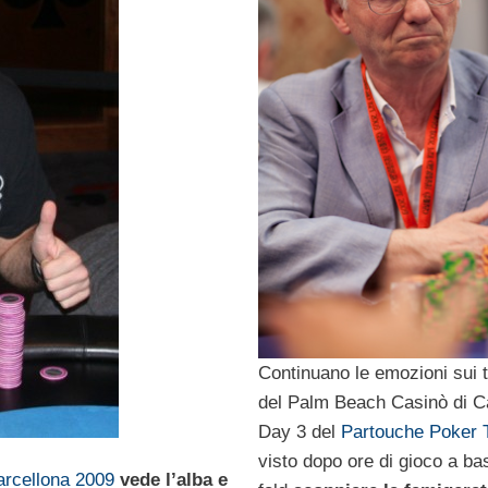
Continuano le emozioni sui t
del Palm Beach Casinò di C
Day 3 del
Partouche Poker 
visto dopo ore di gioco a bas
arcellona 2009
vede l’alba e