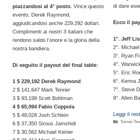
di dare ese
piazzandosi al 4° posto.
Vince questo
evento, Derek Raymond,
Ecco il pay
aggiudicandosi anche 229.292 dollari.
Complimenti ai nostri 3 italiani che
1°. Jeff L
rendono saldo l’onore e la gloria della
2°. Michael
nostra bandiera.
3°. Ryan Fi
4°. Warwick
Di seguito il payout del final table:
5°. Eric R
6°. Kenna 
1 $ 229,192 Derek Raymond
7°. Steve 
2 $ 141,647 Mark Tenner
8°. Allen B
3 $ 93,199 Scott Bohlman
4 $ 65,094 Fabio Coppola
Leggi il res
5 $ 48,028 Josh Schlein
Categorie
Tornei T
6 $ 37,350 Sirous Jamshidi
7 $ 30,562 Michael Keiner