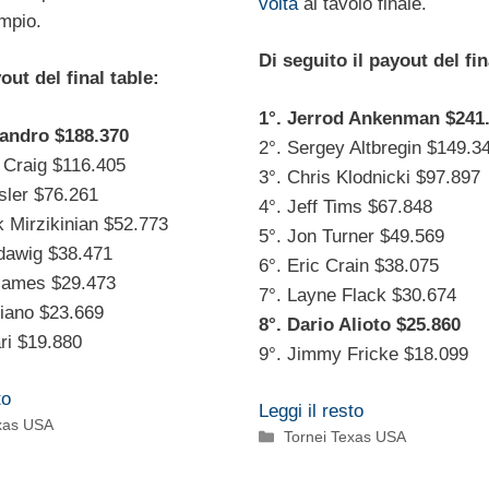
volta
al tavolo finale.
mpio.
Di seguito il payout del fin
out del final table:
1°. Jerrod Ankenman $241
isandro $188.370
2°. Sergey Altbregin $149.3
 Craig $116.405
3°. Chris Klodnicki $97.897
sler $76.261
4°. Jeff Tims $67.848
 Mirzikinian $52.773
5°. Jon Turner $49.569
odawig $38.471
6°. Eric Crain $38.075
James $29.473
7°. Layne Flack $30.674
Diano $23.669
8°. Dario Alioto $25.860
ari $19.880
9°. Jimmy Fricke $18.099
to
Leggi il resto
exas USA
Categorie
Tornei Texas USA