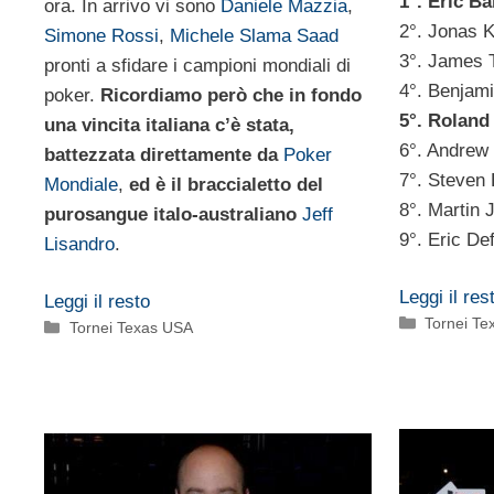
1°. Eric B
ora. In arrivo vi sono
Daniele Mazzia
,
2°. Jonas 
Simone Rossi
,
Michele Slama Saad
3°. James 
pronti a sfidare i campioni mondiali di
4°. Benjam
poker.
Ricordiamo però che in fondo
5°. Roland
una vincita italiana c’è stata,
6°. Andrew
battezzata direttamente da
Poker
7°. Steven
Mondiale
,
ed è il braccialetto del
8°. Martin
purosangue italo-australiano
Jeff
9°. Eric De
Lisandro
.
Leggi il res
Leggi il resto
Categorie
Tornei T
Categorie
Tornei Texas USA