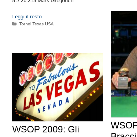
8 $ 26,213 Mark Gregorich
Leggi il resto
Categorie
Tornei Texas USA
WSOP
WSOP 2009: Gli
Bracci