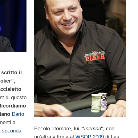
critto il
Poker”,
ccialetto
nt di questo
Ricordiamo
liano
Dario
menti a
Eccolo ritornare, lui, “
Iceman
“, con
a
seconda
un’altra vittoria al
WSOP 2009
di Las