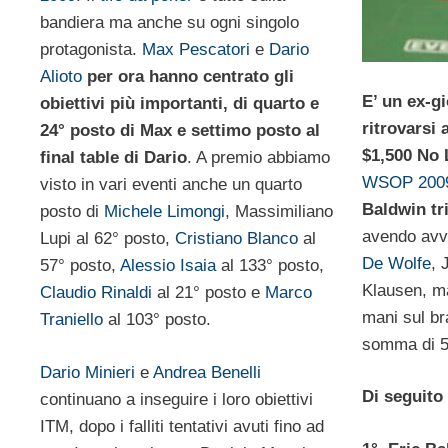
bandiera ma anche su ogni singolo
protagonista.
Max Pescatori
e
Dario
Alioto
per ora hanno centrato gli
E’ un ex-gi
obiettivi più importanti, di quarto e
ritrovarsi 
24° posto di Max e settimo posto al
$1,500 No 
final table di Dario
. A premio abbiamo
WSOP 200
visto in vari eventi anche un quarto
Baldwin tr
posto di
Michele Limongi
, Massimiliano
avendo avv
Lupi al 62° posto,
Cristiano Blanco
al
De Wolfe
, 
57° posto,
Alessio Isaia
al 133° posto,
Klausen, ma
Claudio Rinaldi
al 21° posto e
Marco
mani sul br
Traniello
al 103° posto.
somma di 52
Dario Minieri
e
Andrea Benelli
Di seguito 
continuano a inseguire i loro obiettivi
ITM, dopo i falliti tentativi avuti fino ad