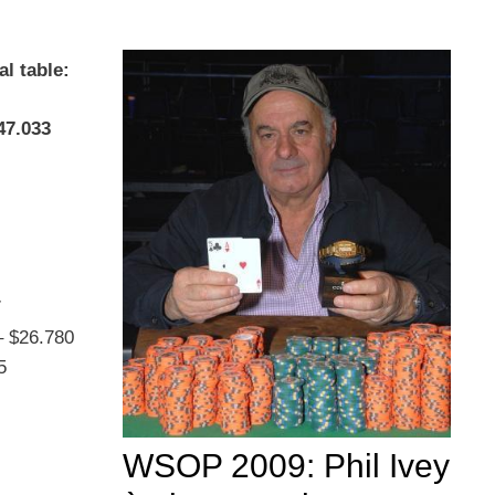
al table:
47.033
7
– $26.780
5
WSOP 2009: Phil Ivey