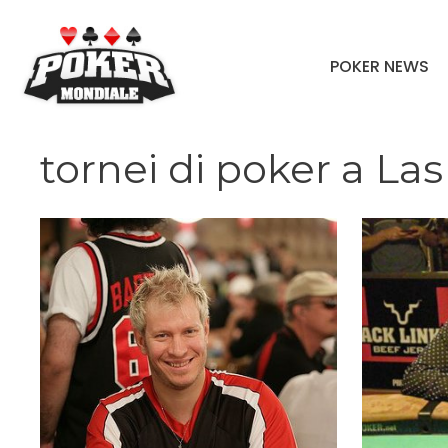
Vai
al
POKER NEWS
contenuto
tornei di poker a La