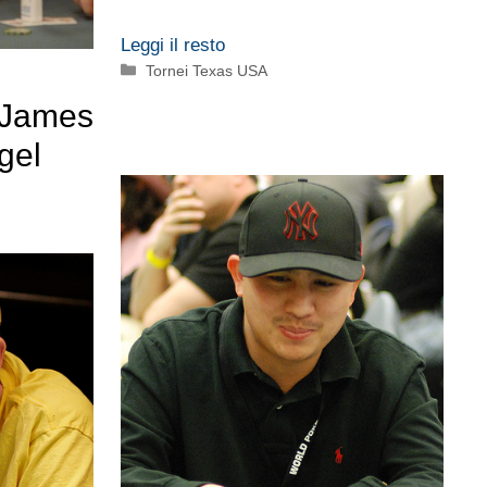
Leggi il resto
Categorie
Tornei Texas USA
r James
gel