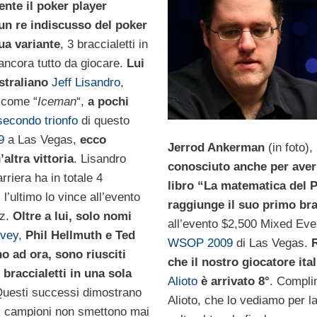
ente il poker player
 un re indiscusso del poker
ua variante
, 3 braccialetti in
ncora tutto da giocare.
Lui
ustraliano
Jeff Lisandro
,
 come “
Iceman
“,
a pochi
secondo trionfo
di questo
9
a Las Vegas,
ecco
Jerrod Ankerman
(in foto),
’altra vittoria
. Lisandro
conosciuto anche per aver s
rriera ha in totale 4
libro “La matematica del 
, l’ultimo lo vince all’evento
raggiunge il suo primo bra
zz.
Oltre a lui, solo nomi
all’evento $2,500 Mixed Eve
Ivey
,
Phil Hellmuth e Ted
WSOP 2009
di Las Vegas.
no ad ora, sono riusciti
che il nostro giocatore ita
 braccialetti in una sola
Alioto
è arrivato 8°
. Compli
Questi successi dimostrano
Alioto, che lo vediamo per l
di campioni non smettono mai