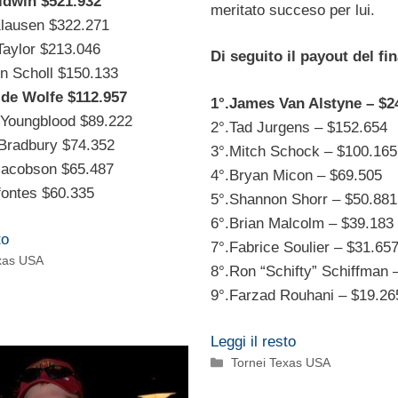
aldwin $521.932
meritato succeso per lui.
Klausen $322.271
Taylor $213.046
Di seguito il payout del fin
in Scholl $150.133
 de Wolfe $112.957
1°.James Van Alstyne – $2
 Youngblood $89.222
2°.Tad Jurgens – $152.654
 Bradbury $74.352
3°.Mitch Schock – $100.165
 Jacobson $65.487
4°.Bryan Micon – $69.505
fontes $60.335
5°.Shannon Shorr – $50.881
6°.Brian Malcolm – $39.183
to
7°.Fabrice Soulier – $31.65
exas USA
8°.Ron “Schifty” Schiffman 
9°.Farzad Rouhani – $19.26
Leggi il resto
Categorie
Tornei Texas USA