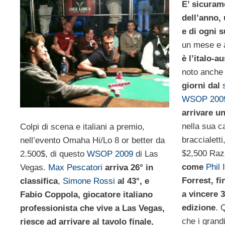
E’ sicuram
dell’anno,
e di ogni s
un mese e a
è l’italo-a
noto anche
giorni dal
WSOP 200
arrivare un
nella sua ca
Colpi di scena e italiani a premio,
braccialetti
nell’evento Omaha Hi/Lo 8 or better da
$2,500 Ra
2.500$, di questo
WSOP 2009
di Las
come
Phil 
Vegas.
Max Pescatori
arriva 26° in
Forrest, fi
classifica
,
Simone Rossi
al 43°, e
a vincere 3
Fabio Coppola, giocatore italiano
edizione
. 
professionista che vive a Las Vegas,
che i gran
riesce ad arrivare al tavolo finale,