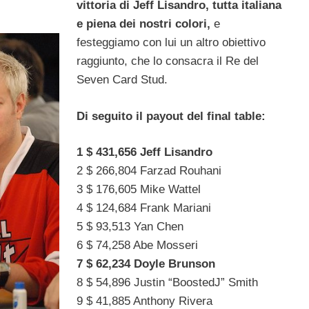
vittoria di Jeff Lisandro, tutta italiana
e piena dei nostri colori,
e
festeggiamo
con lui un altro obiettivo
raggiunto, che lo consacra il Re del
Seven Card Stud.
Di seguito il payout del final table:
1 $ 431,656 Jeff Lisandro
2 $ 266,804 Farzad Rouhani
3 $ 176,605 Mike Wattel
4 $ 124,684 Frank Mariani
5 $ 93,513 Yan Chen
6 $ 74,258 Abe Mosseri
7 $ 62,234 Doyle Brunson
8 $ 54,896 Justin “BoostedJ” Smith
9 $ 41,885 Anthony Rivera