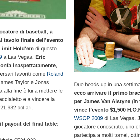
ocatore di baseball, a
al tavolo finale dell’evento
Limit Hold’em
di questo
9
a Las Vegas.
Eric
ionfa inaspettatamente
,
ersari favoriti come
Roland
James Taylor e Jonas
Due heads up in una settim
 alla fine è lui a mettere le
ecco arrivare il primo brac
accialetto e a vincere la
per James Van Alstyne
(in
1.932 dollari.
vince l’evento $1,500 H.O.
WSOP 2009
di Las Vegas. 
il payout del final table:
giocatore conosciuto, uno c
partecipa a molti tornei, ott