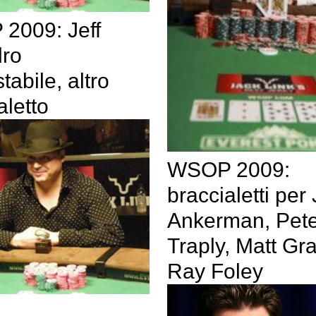
2009: Jeff
dro
tabile, altro
aletto
WSOP 2009:
braccialetti per
Ankerman, Pete
Traply, Matt G
Ray Foley