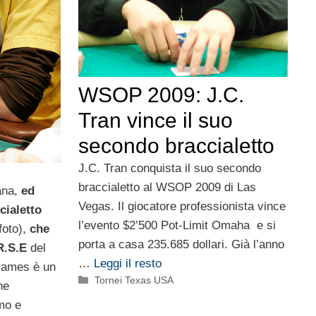
WSOP 2009: J.C.
Tran vince il suo
secondo braccialetto
J.C. Tran conquista il suo secondo
braccialetto al WSOP 2009 di Las
ana,
ed
Vegas. Il giocatore professionista vince
cialetto
l’evento $2’500 Pot-Limit Omaha e si
 foto),
che
porta a casa 235.685 dollari. Già l’anno
R.S.E
del
…
Leggi il resto
James è un
Categorie
Tornei Texas USA
he
imo e