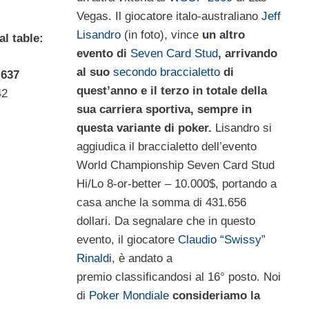
Vegas. Il giocatore italo-australiano
Jeff
Lisandro
(in foto), vince
un altro
al table:
evento di
Seven Card Stud
, arrivando
al suo
secondo braccialetto
di
.637
quest’anno e il terzo in totale della
42
sua carriera sportiva, sempre in
questa variante di poker.
Lisandro si
aggiudica il braccialetto dell’evento
World Championship Seven Card Stud
Hi/Lo 8-or-better – 10.000$, portando a
casa anche la somma di 431.656
dollari. Da segnalare che in questo
evento, il giocatore
Claudio “Swissy”
Rinaldi
, è andato a
premio classificandosi al 16° posto. Noi
di
Poker Mondiale
consideriamo la