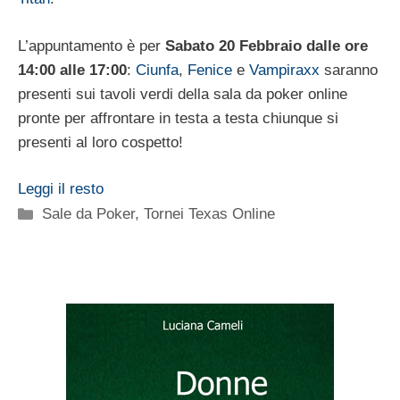
L’appuntamento è per
Sabato 20 Febbraio dalle ore
14:00 alle 17:00
:
Ciunfa
,
Fenice
e
Vampiraxx
saranno
presenti sui tavoli verdi della sala da poker online
pronte per affrontare in testa a testa chiunque si
presenti al loro cospetto!
Leggi il resto
Categorie
Sale da Poker
,
Tornei Texas Online