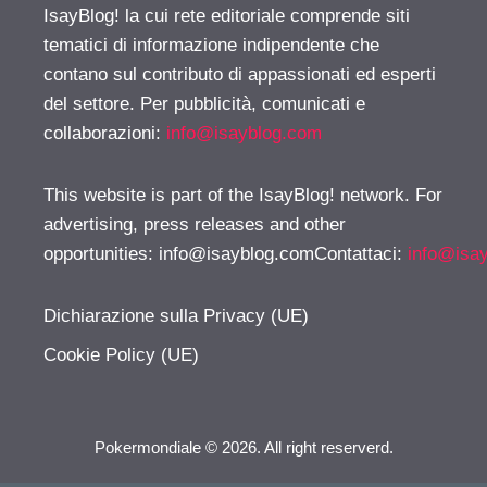
IsayBlog! la cui rete editoriale comprende siti
tematici di informazione indipendente che
contano sul contributo di appassionati ed esperti
del settore. Per pubblicità, comunicati e
collaborazioni:
info@isayblog.com
This website is part of the IsayBlog! network. For
advertising, press releases and other
opportunities:
info@isayblog.comContattaci
:
info@isa
Dichiarazione sulla Privacy (UE)
Cookie Policy (UE)
Pokermondiale © 2026. All right reserverd.