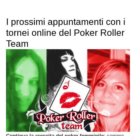
I prossimi appuntamenti con i
tornei online del Poker Roller
Team
Continua la crescita del poker femminile
: sempre