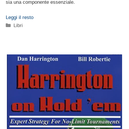
sia una componente essenziale.
Leggi il resto
Categorie
Libri