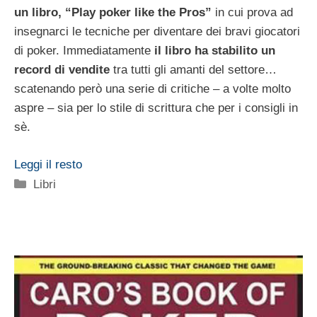
un libro, “Play poker like the Pros”
in cui prova ad
insegnarci le tecniche per diventare dei bravi giocatori
di poker. Immediatamente
il libro ha stabilito un
record di vendite
tra tutti gli amanti del settore…
scatenando però una serie di critiche – a volte molto
aspre – sia per lo stile di scrittura che per i consigli in
sè.
Leggi il resto
Categorie
Libri