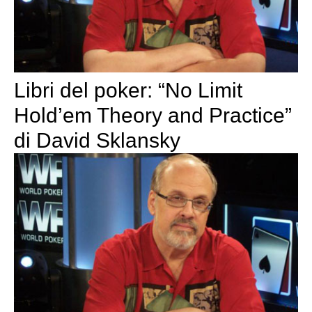
Libri del poker: “No Limit
Hold’em Theory and Practice”
di David Sklansky