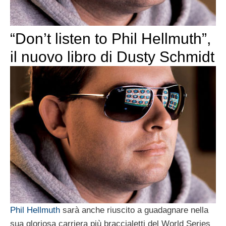
“Don’t listen to Phil Hellmuth”,
il nuovo libro di Dusty Schmidt
Phil Hellmuth
sarà anche riuscito a guadagnare nella
sua gloriosa carriera più braccialetti del World Series