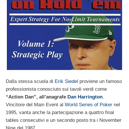
Dalla stessa scuola di
Erik Siedel
proviene un famoso
professionista conosciuto sui tavoli verdi come
“Action Dan”, all’anagrafe
Dan Harrington
.
Vincitore del Main Event al
World Series of Poker
nel
1995, vanta anche la partecipazione a quattro final
tables consecutivi e un secondo posto tra i November
Nine del 1987.