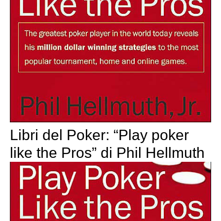
Libri del Poker: “Play poker
like the Pros” di Phil Hellmuth