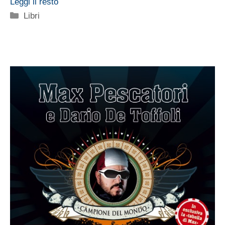
Leggi il resto
Categorie
Libri