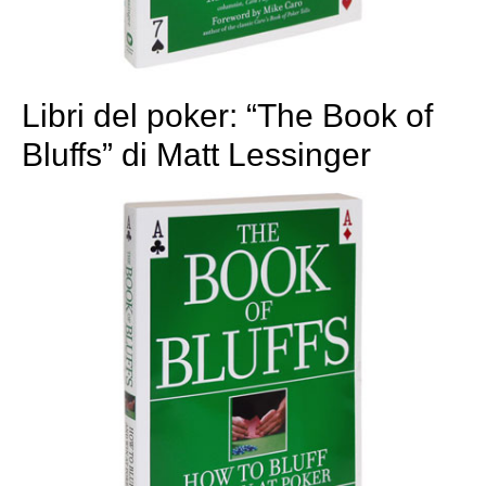
Libri del poker: “The Book of
Bluffs” di Matt Lessinger