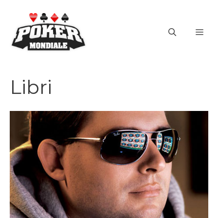
Vai
al
ME
contenuto
Libri