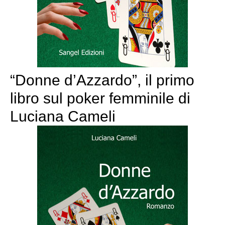
“Donne d’Azzardo”, il primo
libro sul poker femminile di
Luciana Cameli