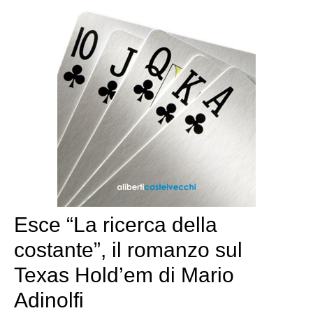
Esce “La ricerca della
costante”, il romanzo sul
Texas Hold’em di Mario
Adinolfi