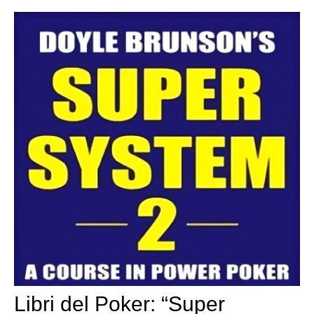
Libri del Poker: “Super