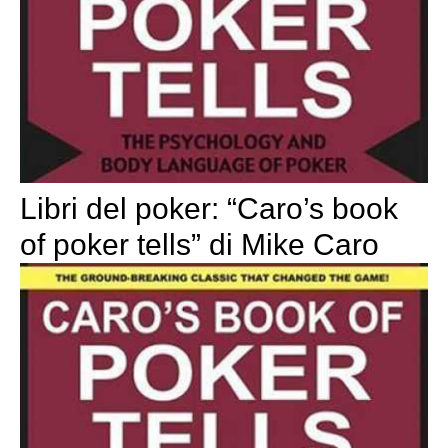
Libri del poker: “Caro’s book
of poker tells” di Mike Caro