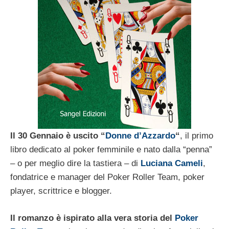
Il 30 Gennaio è uscito “
Donne d’Azzardo
“
, il primo
libro dedicato al poker femminile e nato dalla “penna”
– o per meglio dire la tastiera – di
Luciana Cameli
,
fondatrice e manager del Poker Roller Team, poker
player, scrittrice e blogger.
Il romanzo è ispirato alla vera storia del
Poker