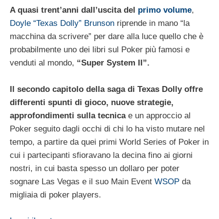
A quasi trent’anni dall’uscita del
primo volume
,
Doyle “Texas Dolly” Brunson
riprende in mano “la
macchina da scrivere” per dare alla luce quello che è
probabilmente uno dei libri sul Poker più famosi e
venduti al mondo,
“Super System II”.
Il secondo capitolo della saga di Texas Dolly offre
differenti spunti di gioco, nuove strategie,
approfondimenti sulla tecnica
e un approccio al
Poker seguito dagli occhi di chi lo ha visto mutare nel
tempo, a partire da quei primi World Series of Poker in
cui i partecipanti sfioravano la decina fino ai giorni
nostri, in cui basta spesso un dollaro per poter
sognare Las Vegas e il suo Main Event
WSOP
da
migliaia di poker players.