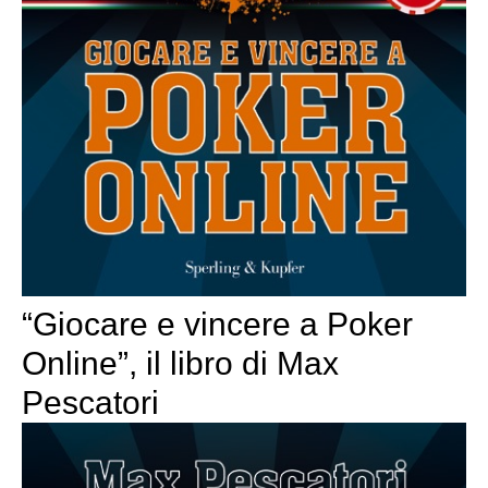
“Giocare e vincere a Poker
Online”, il libro di Max
Pescatori