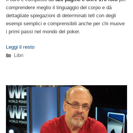
comprendere meglio il linguaggio del corpo e dà
dettagliate spiegazioni di determinati tell con degli
esempi semplici e comprensibili anche per chi muove
i primi passi nel mondo del poker.
Leggi il resto
Categorie
Libri