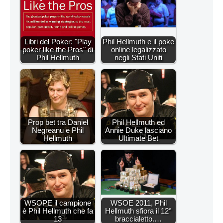
Libri del Poker: "Play
Phil Hellmuth e il poke
poker like the Pros" di
online legalizzato
Phil Hellmuth
negli Stati Uniti
Prop bet tra Daniel
Phil Hellmuth ed
Negreanu e Phil
Annie Duke lasciano
Hellmuth
Ultimate Bet
WSOPE il campione
WSOE 2011, Phil
è Phil Hellmuth che fa
Hellmuth sfiora il 12°
13
braccialetto.…