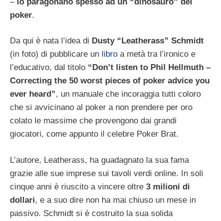
–
lo paragonano spesso ad un “dinosauro” del
poker
.
Da qui è nata l’idea di
Dusty “Leatherass” Schmidt
(in foto) di pubblicare un
libro
a metà tra l’ironico e
l’educativo, dal titolo
“Don’t listen to Phil Hellmuth –
Correcting the 50 worst pieces of poker advice you
ever heard”
, un manuale che incoraggia tutti coloro
che si avvicinano al poker a non prendere per oro
colato le massime che provengono dai grandi
giocatori, come appunto il celebre Poker Brat.
L’autore, Leatherass, ha guadagnato la sua fama
grazie alle sue imprese sui tavoli verdi online. In soli
cinque anni è riuscito a vincere oltre
3 milioni di
dollari
, e a suo dire non ha mai chiuso un mese in
passivo. Schmidt si è costruito la sua solida