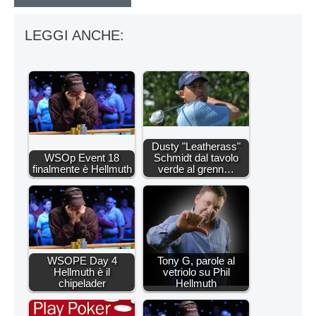
LEGGI ANCHE:
Dusty "Leatherass"
WSOp Event 18
Schmidt dal tavolo
finalmente è Hellmuth
verde al grenn…
WSOPE Day 4
Tony G, parole al
Hellmuth è il
vetriolo su Phil
chipelader
Hellmuth