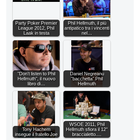
Party Poker Premier
Phil Hellmuth, il più
League 2012, Phil
antipatico tra i vincenti
Laak in testa
nel…
"Don't listen to Phil
Daniel Negreanu
Hellmuth", il nuovo
"bacchetta" Phil
libro di…
Hellmuth
WSOE 2011, Phil
Tony Hachem
Hellmuth sfiora il 12°
insegue il fratello Joe
braccialetto.…