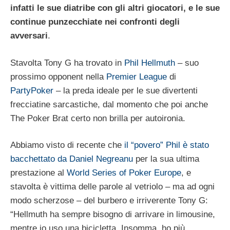
infatti le sue diatribe con gli altri giocatori, e le sue
continue punzecchiate nei confronti degli
avversari
.
Stavolta Tony G ha trovato in
Phil Hellmuth
– suo
prossimo opponent nella
Premier League
di
PartyPoker
– la preda ideale per le sue divertenti
frecciatine sarcastiche, dal momento che poi anche
The Poker Brat certo non brilla per autoironia.
Abbiamo visto di recente che
il “povero” Phil è stato
bacchettato da Daniel Negreanu
per la sua ultima
prestazione al
World Series of Poker Europe
, e
stavolta è vittima delle parole al vetriolo – ma ad ogni
modo scherzose – del burbero e irriverente Tony G:
“Hellmuth ha sempre bisogno di arrivare in limousine,
mentre io uso una bicicletta. Insomma, ho più