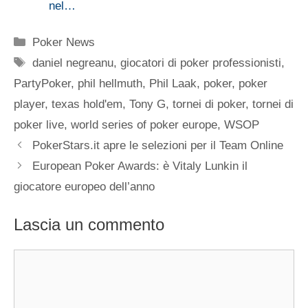
nel…
Categorie
Poker News
Tag
daniel negreanu
,
giocatori di poker professionisti
,
PartyPoker
,
phil hellmuth
,
Phil Laak
,
poker
,
poker
player
,
texas hold'em
,
Tony G
,
tornei di poker
,
tornei di
poker live
,
world series of poker europe
,
WSOP
PokerStars.it apre le selezioni per il Team Online
European Poker Awards: è Vitaly Lunkin il
giocatore europeo dell’anno
Lascia un commento
Commento