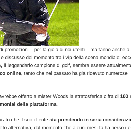
 promozioni – per la gioia di noi utenti – ma fanno anche a
re e discusso del momento tra i vip della scena mondiale: ecc
),
il leggendario campione di golf, sembra essere attualment
oco online
, tanto che nel passato ha già ricevuto numerose
vrebbe offerto a mister Woods la stratosferica cifra di
100 
timonial della piattaforma
.
iarato che il suo cliente
sta prendendo in seria consideraz
dito alternativa, dal momento che alcuni mesi fa ha perso i co