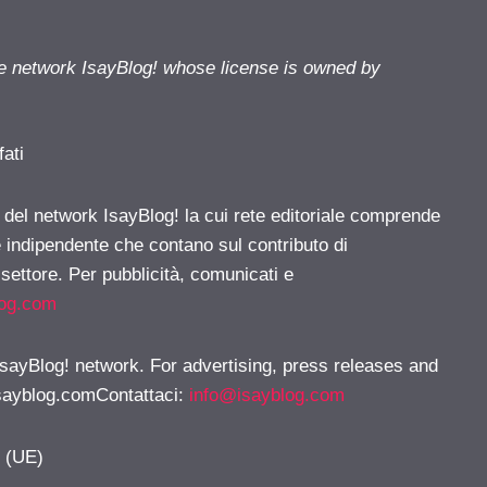
he network IsayBlog! whose license is owned by
fati
e del network IsayBlog! la cui rete editoriale comprende
e indipendente che contano sul contributo di
 settore. Per pubblicità, comunicati e
log.com
 IsayBlog! network. For advertising, press releases and
sayblog.comContattaci
:
info@isayblog.com
y (UE)