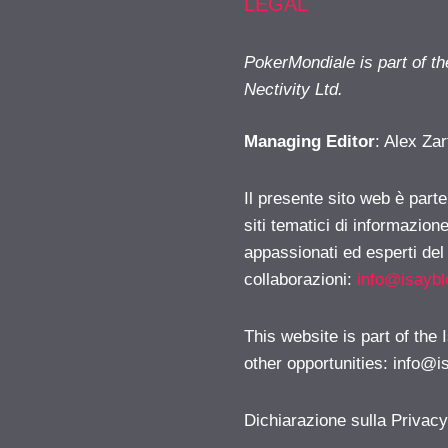
LEGAL
PokerMondiale is part of t
Nectivity Ltd.
Managing Editor
: Alex Zar
Il presente sito web è part
siti tematici di informazion
appassionati ed esperti del
collaborazioni:
info@isayb
This website is part of the
other opportunities:
info@i
Dichiarazione sulla Privac