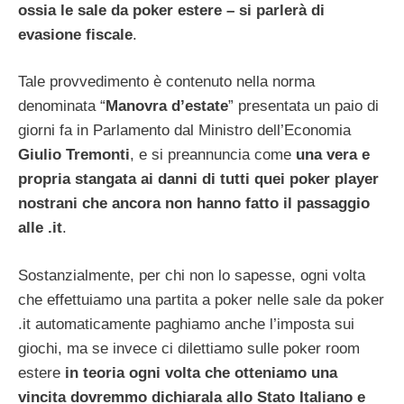
ossia le sale da poker estere – si parlerà di
evasione fiscale
.
Tale provvedimento è contenuto nella norma
denominata “
Manovra d’estate
” presentata un paio di
giorni fa in Parlamento dal Ministro dell’Economia
Giulio Tremonti
, e si preannuncia come
una vera e
propria stangata ai danni di tutti quei poker player
nostrani che ancora non hanno fatto il passaggio
alle .it
.
Sostanzialmente, per chi non lo sapesse, ogni volta
che effettuiamo una partita a poker nelle sale da poker
.it automaticamente paghiamo anche l’imposta sui
giochi, ma se invece ci dilettiamo sulle poker room
estere
in teoria ogni volta che otteniamo una
vincita dovremmo dichiarala allo Stato Italiano e