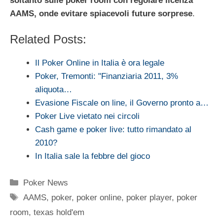
soltanto sulle poker room con regolare licenza
AAMS, onde evitare spiacevoli future sorprese
.
Related Posts:
Il Poker Online in Italia è ora legale
Poker, Tremonti: "Finanziaria 2011, 3%
aliquota…
Evasione Fiscale on line, il Governo pronto a…
Poker Live vietato nei circoli
Cash game e poker live: tutto rimandato al
2010?
In Italia sale la febbre del gioco
Categorie
Poker News
Tag
AAMS
,
poker
,
poker online
,
poker player
,
poker
room
,
texas hold'em