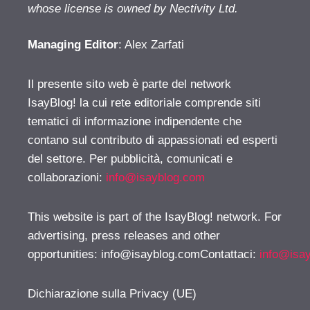
whose license is owned by Nectivity Ltd.
Managing Editor
: Alex Zarfati
Il presente sito web è parte del network
IsayBlog! la cui rete editoriale comprende siti
tematici di informazione indipendente che
contano sul contributo di appassionati ed esperti
del settore. Per pubblicità, comunicati e
collaborazioni:
info@isayblog.com
This website is part of the IsayBlog! network. For
advertising, press releases and other
opportunities:
info@isayblog.comContattaci
:
info@isa
Dichiarazione sulla Privacy (UE)