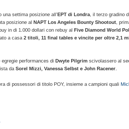
 una settima posizione all’
EPT di Londra
, il terzo gradino d
nta posizione al
NAPT Los Angeles Bounty Shootout
, prim
buy in di 1.000 dollari con rebuy al
Five Diamond World Po
tato a casa
2 titoli, 11 final tables e vincite per oltre 2,1 m
ue egregie performances di
Dwyte Pilgrim
scivolassero al s
ista da
Sorel Mizzi, Vanessa Selbst e John Racener
.
hiera di possessori di titolo POY, insieme a campioni quali
Mic
…