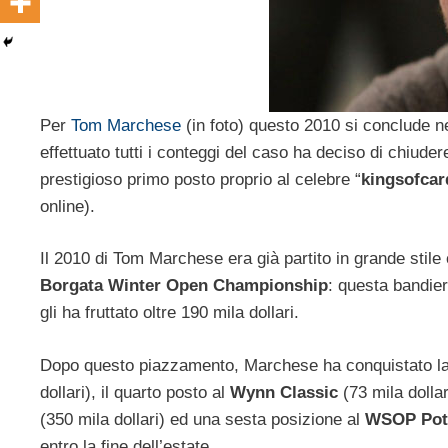
Per
Tom Marchese
(in foto) questo 2010 si conclude ne
effettuato tutti i conteggi del caso ha deciso di chiudere
prestigioso primo posto proprio al celebre “
kingsofcar
online).
Il 2010 di Tom Marchese era già partito in grande stile
Borgata Winter Open Championship
: questa bandier
gli ha fruttato oltre 190 mila dollari.
Dopo questo piazzamento, Marchese ha conquistato la 
dollari), il quarto posto al
Wynn Classic
(73 mila dollar
(350 mila dollari) ed una sesta posizione al
WSOP Pot 
entro la fine dell’estate.