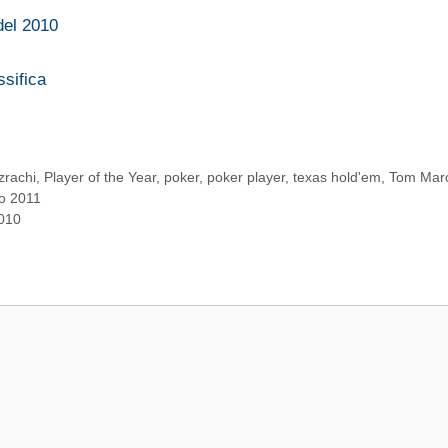
 del 2010
…
ssifica
zrachi
,
Player of the Year
,
poker
,
poker player
,
texas hold'em
,
Tom Mar
io 2011
2010