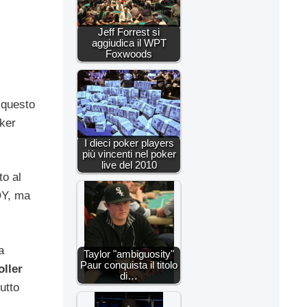
Jeff Forrest si
aggiudica il WPT
Foxwoods
questo
oker
I dieci poker players
più vincenti nel poker
live del 2010
to al
POY, ma
a
Taylor "ambiguosity"
Paur conquista il titolo
ller
di…
tutto