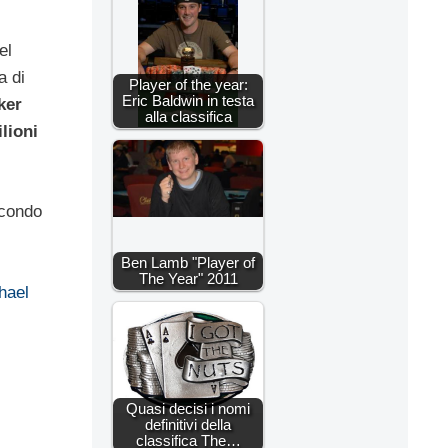
el
a di
Player of the year:
Eric Baldwin in testa
ker
alla classifica
ilioni
econdo
Ben Lamb "Player of
The Year" 2011
hael
Quasi decisi i nomi
definitivi della
classifica The…