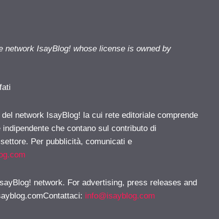
he network IsayBlog! whose license is owned by
fati
e del network IsayBlog! la cui rete editoriale comprende
e indipendente che contano sul contributo di
 settore. Per pubblicità, comunicati e
log.com
 IsayBlog! network. For advertising, press releases and
sayblog.comContattaci
:
info@isayblog.com