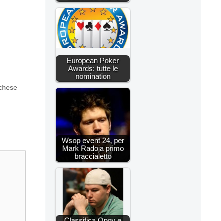
European Poker
Awards: tutte le
nomination
chese
Wsop event 24, per
Mark Radoja primo
braccialetto
Classifica Opoy e