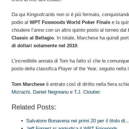
Da qui Kingsofcards non si è più fermato, conquistando
podio al
WPT Foxwoods World Poker Finals
e la qui
chiudere l’anno con un altro quinto posto al torneo dal 
Classic al Bellagio
. In totale, Marchese ha quindi por
di dollari solamente nel 2010
.
L’incredibile annata di Tom ha fatto sì che le comunq
posto della classifica Player of the Year, seguito nella l
Tom Marchese
è entrato così di diritto nella fiera sc
Mizrachi
,
Daniel Negreanu
e
T.J. Cloutier
.
Related Posts:
Salvatore Bonavena nei primi 20 per il titolo di
Jeff Forrest si aggiudica il WPT Foxwoods