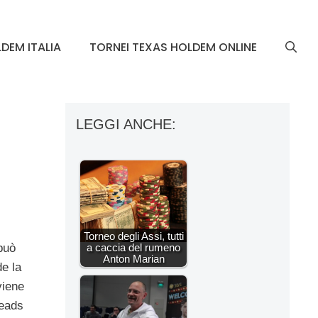
DEM ITALIA
TORNEI TEXAS HOLDEM ONLINE
LEGGI ANCHE:
Torneo degli Assi, tutti
a caccia del rumeno
può
Anton Marian
de la
iene
heads