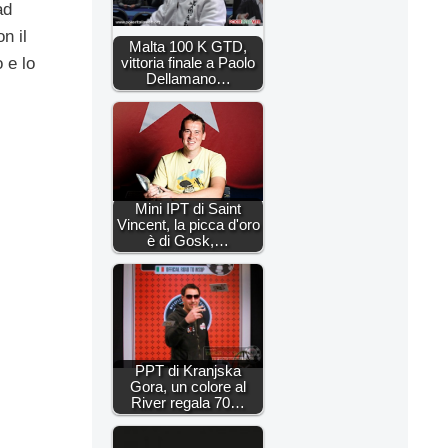
ad
n il
Malta 100 K GTD,
vittoria finale a Paolo
 e lo
Dellamano…
Mini IPT di Saint
Vincent, la picca d'oro
è di Gosk,…
PPT di Kranjska
Gora, un colore al
River regala 70…