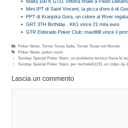
Malta 100 K GTD, vittoria finale a Paolo Dell
Mini IPT di Saint Vincent, la picca d'oro è di G
PPT di Kranjska Gora, un colore al River rega
GRT 3TH Birthday , KK1 vince 21 mila euro
GTR Eldorado Poker Club: max888 vince il pr
Categorie
Poker News
,
Tornei Texas Italia
,
Tornei Texas nel Mondo
Tag
Poker News
,
poker room
Sunday Special Poker Stars, un problema tecnico frena le isc
Sunday Special Poker Stars, per michele61191 un colpo da 
Lascia un commento
Commento