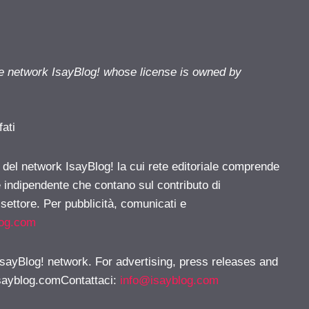
he network IsayBlog! whose license is owned by
fati
e del network IsayBlog! la cui rete editoriale comprende
e indipendente che contano sul contributo di
 settore. Per pubblicità, comunicati e
log.com
 IsayBlog! network. For advertising, press releases and
sayblog.comContattaci
:
info@isayblog.com