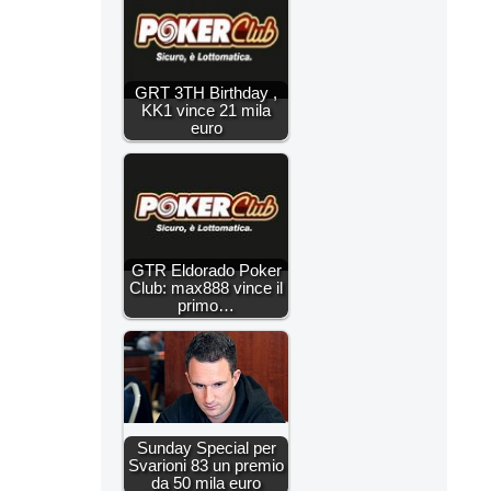
GRT 3TH Birthday ,
KK1 vince 21 mila
euro
GTR Eldorado Poker
Club: max888 vince il
primo…
Sunday Special per
Svarioni 83 un premio
da 50 mila euro