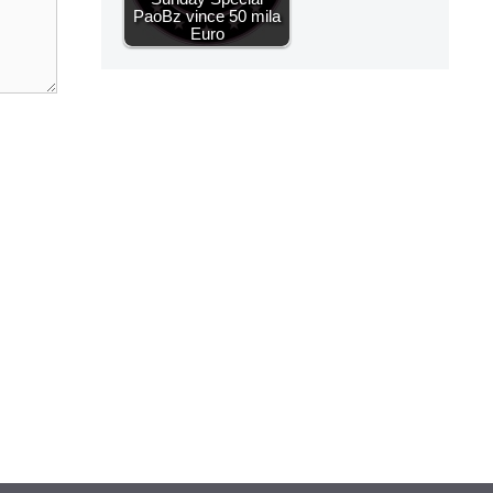
PaoBz vince 50 mila
Euro