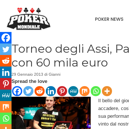
Vai
al
POKER NEWS
contenuto
Torneo degli Assi, Pa
con 60 mila euro
29 Gennaio 2013
di
Gianni
Spread the love
Il bello del g
accadere, così
sua performanc
vinto dal nost