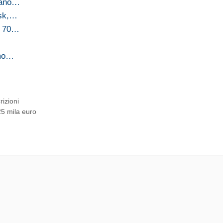
amano…
osk,…
la 70…
imo…
rizioni
25 mila euro