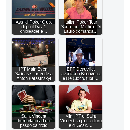
Assi di Poker Club,
Italian Poker Tour
dopo il Day 1
Sanremo: Michele Di
chipleader è…
Lauro comanda…
IPT Main Event
EPT Deauville,
Salinas si arrende a
avanzano Bonavena
Anton Karasinskyi
e De Cicco, fuori…
Saint Vincent
Mini IPT di Saint
Immorlano ad un
Vincent, la picca d'oro
passo da titolo
è di Gosk,…