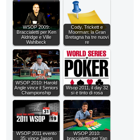
WSOP 2009:
Cody, Trickett e
Braccialetti per Ken
Moorman: la Gran
Aldridge e Ville
Bretagna ha tre nuovi
Wahlbeck
re
WSOP 2010: Harold
Angle vince il Seniors
Wsop 2011, il day 32
Championship
si é tinto di rosa
WSOP 2011 evento
WSOP 2010:
35: vince Jason
braccialetto per Yan