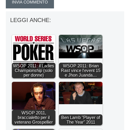
LEGGI ANCHE:
WSOP 2011: il Ladies
WSOP 2011: Brian
Championship (solo
Rast vince l'event 15
per donne)
e Jhon Juanda…
WSOP 2011,
braccialetto per il
Ben Lamb "Player of
veterano Grospellier
The Year" 2011