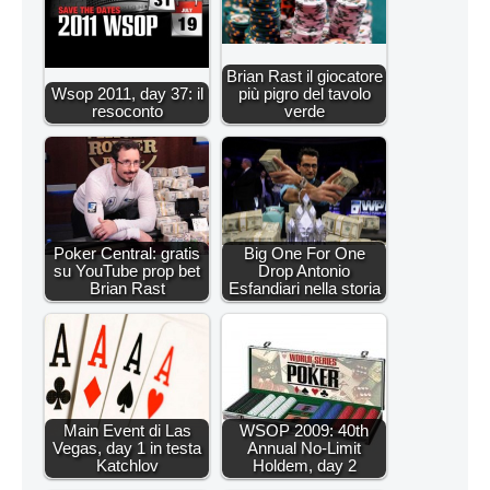
Brian Rast il giocatore
Wsop 2011, day 37: il
più pigro del tavolo
resoconto
verde
Poker Central: gratis
Big One For One
su YouTube prop bet
Drop Antonio
Brian Rast
Esfandiari nella storia
Main Event di Las
WSOP 2009: 40th
Vegas, day 1 in testa
Annual No-Limit
Katchlov
Holdem, day 2