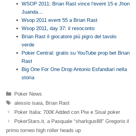
WSOP 2011: Brian Rast vince l'event 15 e Jhon
Juanda…
Wsop 2011 event 55 a Brian Rast
Wsop 2011, day 37: il resoconto
Brian Rast il giocatore più pigro del tavolo
verde
Poker Central: gratis su YouTube prop bet Brian
Rast
Big One For One Drop Antonio Esfandiari nella
storia
Categorie
Poker News
Tag
alessio isaia
,
Brian Rast
Poker Italia: 700€ Added con Piw e Sisal poker
PokerStars.it, a Pasquale “sharkgus88” Gregorio il
primo torneo high roller heads up