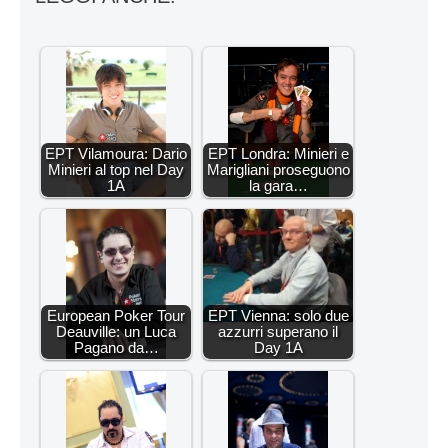
EPT Vilamoura: Dario
EPT Londra: Minieri e
Minieri al top nel Day
Marigliani proseguono
1A
la gara…
European Poker Tour
EPT Vienna: solo due
Deauville: un Luca
azzurri superano il
Pagano da…
Day 1A