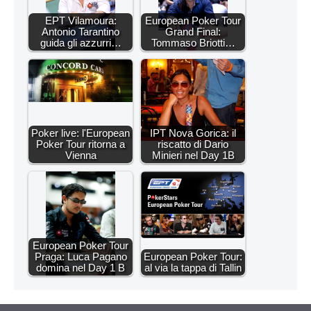
EPT Vilamoura:
European Poker Tour
Antonio Tarantino
Grand Final:
guida gli azzurri…
Tommaso Briotti…
Poker live: l'European
IPT Nova Gorica: il
Poker Tour ritorna a
riscatto di Dario
Vienna
Minieri nel Day 1B
European Poker Tour
Praga: Luca Pagano
European Poker Tour:
domina nel Day 1 B
al via la tappa di Tallin