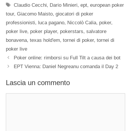
Tag
Claudio Cecchi
,
Dario Minieri
,
ept
,
european poker
tour
,
Giacomo Maisto
,
giocatori di poker
professionisti
,
luca pagano
,
Niccolò Calia
,
poker
,
poker live
,
poker player
,
pokerstars
,
salvatore
bonavena
,
texas hold'em
,
tornei di poker
,
tornei di
poker live
Poker online: rimborsi su Full Tilt a causa dei bot
EPT Vienna: Daniel Negreanu comanda il Day 2
Lascia un commento
Commento