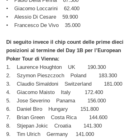
• Paolo Della Penna 67.500
• Giacomo Loccarini 62.400
• Alessio Di Cesare 59.900
• Francesco De Vivo 35.000
Di seguito invece il chip count delle prime dieci
posizioni al termine del Day 1B per l’European
Poker Tour di Vienna:
1. Laurence Houghton UK 190.300
2. Szymon Pieszczoch Poland 183.300
3. Claudio Simaldoni Switzerland 181.000
4. Giacomo Maisto Italy 172.400
5. Jose Severino Panama 156.000
6. Daniel Biro Hungary 151.800
7. Brian Green Costa Rica 144.600
8. Stjepan Jokic Croatia 141.300
9. Tim Ulrich Germany 141.000