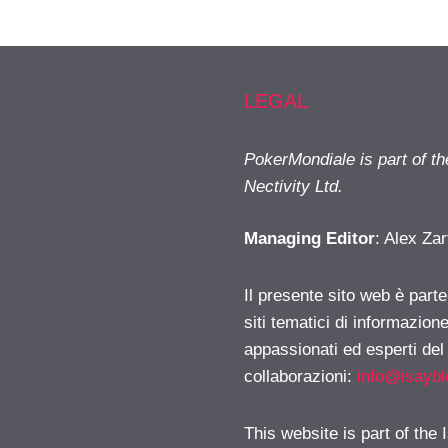
LEGAL
PokerMondiale is part of t
Nectivity Ltd.
Managing Editor
: Alex Zar
Il presente sito web è part
siti tematici di informazion
appassionati ed esperti del
collaborazioni:
info@isayb
This website is part of the