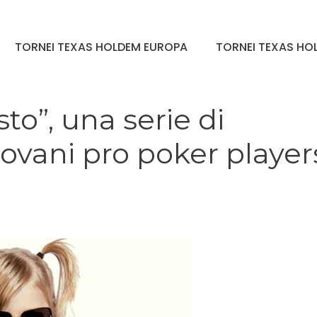
TORNEI TEXAS HOLDEM EUROPA
TORNEI TEXAS HOL
to”, una serie di
ovani pro poker player