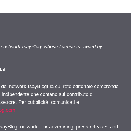
he network IsayBlog! whose license is owned by
fati
e del network IsayBlog! la cui rete editoriale comprende
e indipendente che contano sul contributo di
 settore. Per pubblicità, comunicati e
log.com
 IsayBlog! network. For advertising, press releases and