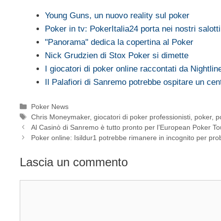
Young Guns, un nuovo reality sul poker
Poker in tv: PokerItalia24 porta nei nostri salot
"Panorama" dedica la copertina al Poker
Nick Grudzien di Stox Poker si dimette
I giocatori di poker online raccontati da Nightli
Il Palafiori di Sanremo potrebbe ospitare un ce
Categorie
Poker News
Tag
Chris Moneymaker
,
giocatori di poker professionisti
,
poker
,
p
Al Casinò di Sanremo è tutto pronto per l’European Poker To
Poker online: Isildur1 potrebbe rimanere in incognito per pro
Lascia un commento
Commento