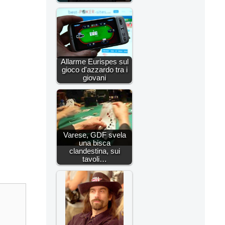
Allarme Eurispes sul
gioco d'azzardo tra i
giovani
Varese, GDF svela
una bisca
clandestina, sui
tavoli…