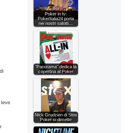
Poker in tv:
PokerItalia24 porta
nei nostri salotti…
"Panorama" dedica la
di
copertina al Poker
 leve
Nick Grudzien di Stox
Poker si dimette
r