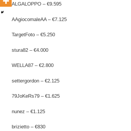
ALGALOPPO – €9.595
AAgiocomaleAA – €7.125
TargetFoto – €5.250
stura82 – €4.000
WELLA87 – €2.800
settergordon – €2.125
79JoKeRs79 – €1.625
nunez – €1.125
brizietto – €830