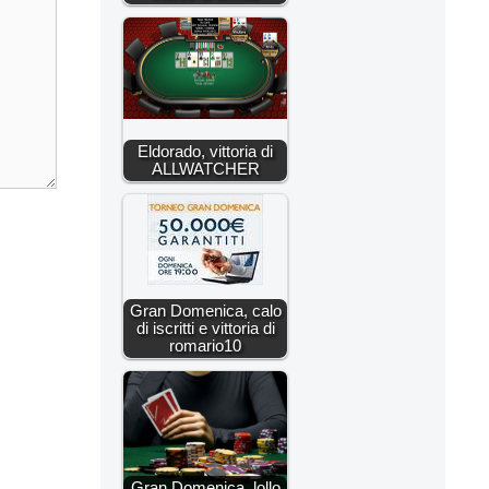
Eldorado, vittoria di
ALLWATCHER
Gran Domenica, calo
di iscritti e vittoria di
romario10
Gran Domenica, lollo