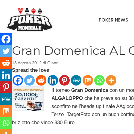
Vai
al
POKER NEWS
contenuto
Gran Domenica AL 
13 Agosto 2012
di
Gianni
Spread the love
Il torneo
Gran Domenica
con un mont
ALGALOPPO
che ha prevalso su 388
sconfitto nell’heads up finale AAgio
Terzo TargetFoto con un buon bottino 
brizietto che vince 830 Euro.