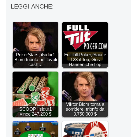
LEGGI ANCHE:
PokerStars, ilsidur1
Full Tilt Poker, Sauce
Blom trionfa nei tavoli
123 il Top, Gus
cash…
Hansen che flop
Viktor Blom torna a
SCOOP Ilsidur1
sorridere, trionfo da
vince 247.200 $
3.750.000 $