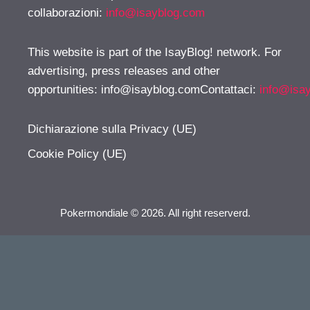
collaborazioni:
info@isayblog.com
This website is part of the IsayBlog! network. For
advertising, press releases and other
opportunities:
info@isayblog.comContattaci
:
info@isa
Dichiarazione sulla Privacy (UE)
Cookie Policy (UE)
Pokermondiale © 2026. All right reserverd.