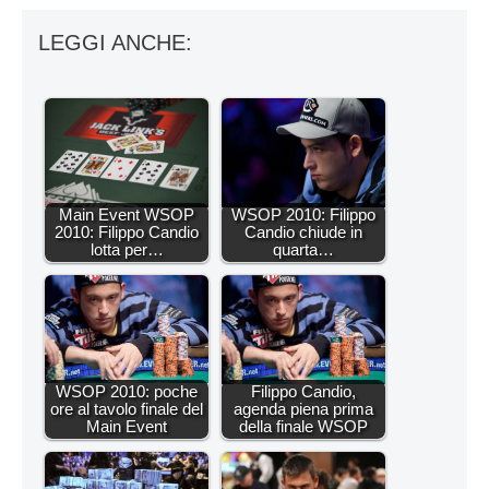
LEGGI ANCHE:
Main Event WSOP
WSOP 2010: Filippo
2010: Filippo Candio
Candio chiude in
lotta per…
quarta…
WSOP 2010: poche
Filippo Candio,
ore al tavolo finale del
agenda piena prima
Main Event
della finale WSOP