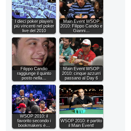
I dieci poker players
Main Event WSOP
più vincenti nel poker
2010: Filippo Candio e
live del 2010
Gianni…
Filippo Candio
Main Event WSOP
raggiunge il quinto
2010: cinque azzurri
posto nella…
passano al Day 6
WSOP 2010: il
favorito secondo i
WSOP 2010: è partito
bookmakers è…
il Main Event!