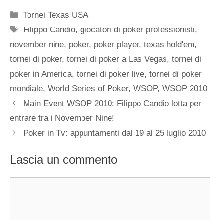
Categorie
Tornei Texas USA
Tag
Filippo Candio
,
giocatori di poker professionisti
,
november nine
,
poker
,
poker player
,
texas hold'em
,
tornei di poker
,
tornei di poker a Las Vegas
,
tornei di
poker in America
,
tornei di poker live
,
tornei di poker
mondiale
,
World Series of Poker
,
WSOP
,
WSOP 2010
Main Event WSOP 2010: Filippo Candio lotta per
entrare tra i November Nine!
Poker in Tv: appuntamenti dal 19 al 25 luglio 2010
Lascia un commento
Commento