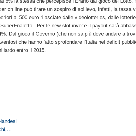
o al 6% la stessa che percepisce l’Erario dal gioco del Lotto.
er on line può tirare un sospiro di sollievo, infatti, la tassa 
riori ai 500 euro rilasciate dalle videolotteries, dalle lotterie
 SuperEnalotto. Per le new slot invece il payout sarà abbas
4%. Dal gioco il Governo (che non sa più dove andare a trov
ventosi che hanno fatto sprofondare l’Italia nel deficit pubbli
iliardo entro il 2015.
olandesi
ochi,…