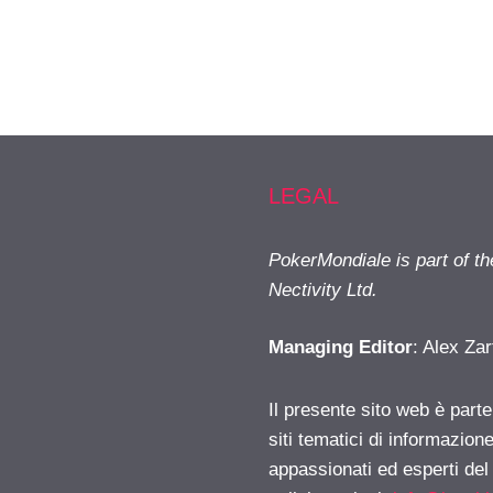
LEGAL
PokerMondiale is part of t
Nectivity Ltd.
Managing Editor
: Alex Zar
Il presente sito web è part
siti tematici di informazion
appassionati ed esperti del