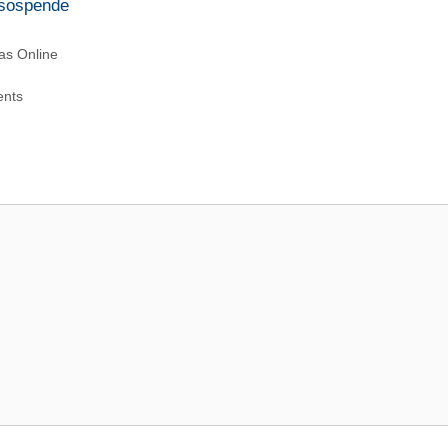
a sospende
as Online
ents