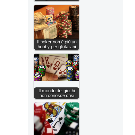
Il poker non è più un
hobby per gli italiani
Il mondo dei giochi
non conosce crisi