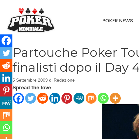
Vai
al
POKER NEWS
contenuto
Partouche Poker Tour:
finalisti dopo il Day 
5 Settembre 2009
di
Redazione
Spread the love