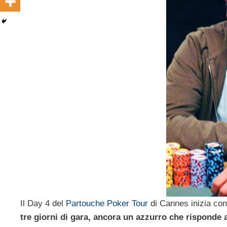
Il Day 4 del
Partouche Poker Tour
di Cannes inizia con i
tre giorni di gara, ancora un azzurro che risponde