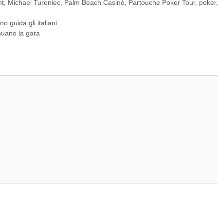
nt
,
Michael Tureniec
,
Palm Beach Casinò
,
Partouche Poker Tour
,
poker
 guida gli italiani
nuano la gara