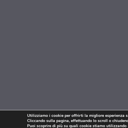
Utilizziamo i cookie per offrirti la migliore esperienza 
Cliccando sulla pagina, effettuando lo scroll o chiudendo
Puoi scoprire di più su quali cookie stiamo utilizzando 