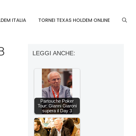
DEM ITALIA
TORNEI TEXAS HOLDEM ONLINE
8
LEGGI ANCHE:
Partouche Poker
Tour: Gianni Giaroni
supera il Day 3