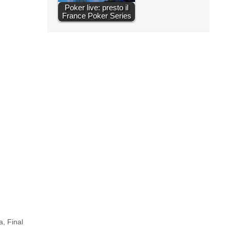
Poker live: presto il
France Poker Series
a
,
Final