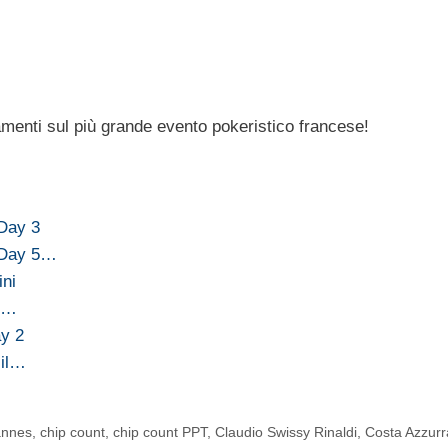
namenti sul più grande evento pokeristico francese!
 Day 3
l Day 5…
ini
er…
ay 2
 il…
nnes
,
chip count
,
chip count PPT
,
Claudio Swissy Rinaldi
,
Costa Azzurr