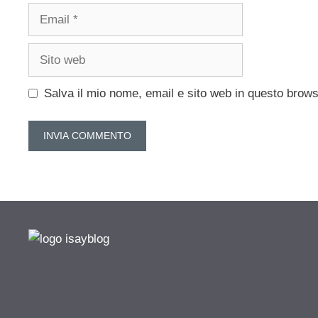
Email
Sito
web
Salva il mio nome, email e sito web in questo brow