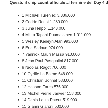
Questo il chip count ufficiale al termine del Day 4
1 Michael Tureniec 3.336.000
2 Cedric Rossi 1.280.000
3 Juha Helppi 1.143.000
4 Miika Tapani Puumalainen 1.011.000
5 Wesley Keneyh Alan 993.000
6 Eric Sadoun 974.000
7 Yannick Mauri Massa 910.000
8 Jean Paul Pasqualini 817.000
9 Nicolas Ragot 766.000
10 Cyrille La Balme 646.000
11 Christian Bonnet 583.000
12 Hassan Fares 576.000
13 Michel Pierre Janvier 558.000
14 Denis Louis Patout 519.000
15 Gianni Giaroni 500.000