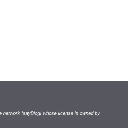
he network IsayBlog! whose license is owned by