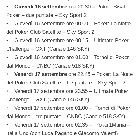
•
Giovedì 16 settembre
ore 20.30 – Poker: Sisal
Poker – due puntate – Sky Sport 2
• Giovedì 16 settembre ore 00.00 – Poker: La Notte
del Poker Club Satellite – Sky Sport 2
• Giovedì 16 settembre ore 00.15 – Ultimate Poker
Challenge – GXT (Canale 146 SKY)
• Giovedì 16 settembre ore 01.00 – Tornei di Poker
dal Mondo – CNBC (Canale 518 SKY)
•
Venerdì 17 settembre
ore 22.45 – Poker: La Notte
del Poker Club Satellite – tre puntate – Sky Sport 2
• Venerdì 17 settembre ore 23.55 – Ultimate Poker
Challenge – GXT (Canale 146 SKY)
• Venerdì 17 settembre ore 01.00 – Tornei di Poker
dal Mondo – tre puntate – CNBC (Canale 518 SKY)
• Venerdì 17 settembre ore 02.35 – Poker1Mania –
Italia Uno (con Luca Pagano e Giacomo Valenti)