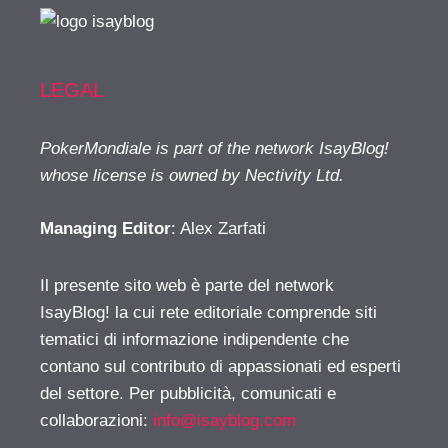
LEGAL
PokerMondiale is part of the network IsayBlog!
whose license is owned by Nectivity Ltd.
Managing Editor
: Alex Zarfati
Il presente sito web è parte del network
IsayBlog! la cui rete editoriale comprende siti
tematici di informazione indipendente che
contano sul contributo di appassionati ed esperti
del settore. Per pubblicità, comunicati e
collaborazioni:
info@isayblog.com