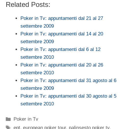
Related Posts:
Poker in Tv: appuntamenti dal 21 al 27
settembre 2009
Poker in Tv: appuntamenti dal 14 al 20
settembre 2009
Poker in Tv: appuntamenti dal 6 al 12
settembre 2010
Poker in Tv: appuntamenti dal 20 al 26
settembre 2010
Poker in Tv: appuntamenti dal 31 agosto al 6
settembre 2009
Poker in Tv: appuntamenti dal 30 agosto al 5
settembre 2010
Categorie
Poker in Tv
Tag
ept
,
european poker tour
,
palinsesto poker tv
,