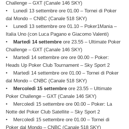
Challenge – GXT (Canale 146 SKY)
• Lunedì 13 settembre ore 01.00 – Tornei di Poker
dal Mondo – CNBC (Canale 518 SKY)
• Lunedì 13 settembre ore 01.10 – Poker1Mania –
Italia Uno (con Luca Pagano e Giacomo Valenti)
•
Martedì 14 settembre
ore 23.55 – Ultimate Poker
Challenge – GXT (Canale 146 SKY)
• Martedì 14 settembre ore ore 00.00 – Poker:
Heads Up Poker Club Tournament – Sky Sport 2
• Martedì 14 settembre ore 01.00 – Tornei di Poker
dal Mondo – CNBC (Canale 518 SKY)
•
Mercoledì 15 settembre
ore 23.55 – Ultimate
Poker Challenge – GXT (Canale 146 SKY)
• Mercoledì 15 settembre ore 00.00 – Poker: La
Notte del Poker Club Satellite – Sky Sport 2
• Mercoledì 15 settembre ore 01.00 – Tornei di
Poker dal Mondo – CNBC (Canale 518 SKY)